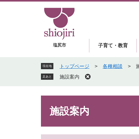
ペ
メ
ー
ニ
ジ
ュ
の
ー
先
を
頭
飛
塩尻市
子育て・教育
で
ば
す
し
。
て
トップページ
>
各種相談
>
現在地
本
施設案内
足あと
文
へ
本
文
施設案内