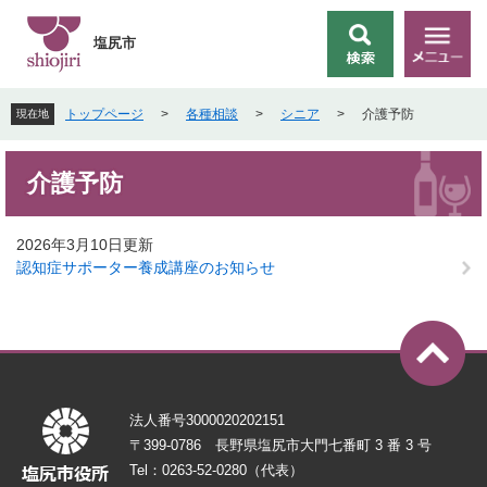
ペ
メ
ー
ニ
塩尻市
検
メ
ジ
ュ
索
ニ
の
ー
ュ
先
を
トップページ
>
各種相談
>
シニア
>
介護予防
現在地
ー
頭
飛
で
ば
本
す
し
介護予防
文
。
て
本
文
2026年3月10日更新
へ
認知症サポーター養成講座のお知らせ
法人番号3000020202151
〒399-0786 長野県塩尻市大門七番町 3 番 3 号
Tel：0263-52-0280（代表）