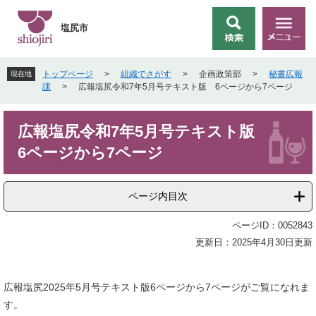
ペ
メ
ー
ニ
塩尻市
検
メ
ジ
ュ
索
ニ
の
ー
ュ
先
を
トップページ
>
組織でさがす
>
企画政策部
>
秘書広報
現在地
ー
頭
飛
課
>
広報塩尻令和7年5月号テキスト版 6ページから7ページ
で
ば
す
し
本
。
て
広報塩尻令和7年5月号テキスト版
文
本
6ページから7ページ
文
へ
ページ内目次
ページID：0052843
更新日：2025年4月30日更新
広報塩尻2025年5月号テキスト版6ページから7ページがご覧になれま
す。