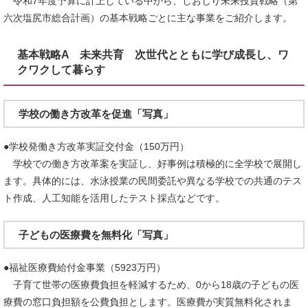
令和7年度予算に計上している中から、しおじり未来投資戦略（第
六次塩尻市総合計画）の基本戦略ごとに主な事業をご紹介します。
基本戦略A 未来共育 次世代とともに学び成長し、ワ
クワクして暮らす
学校の働き方改革を促進「写真」
●学校発働き方改革実証交付金（150万円）
学校での働き方改革案を実証し、好事例は積極的に全学校で展開し
ます。具体的には、水泳授業の民間委託や異なる学校での共通のテス
ト作成、人工知能を活用したテスト採点などです。
子どもの医療費を無料化「写真」
●福祉医療費給付金事業（5923万円）
子育て世帯の医療費負担を軽減するため、0から18歳の子どもの医
療費の窓口負担額を公費負担とします。医療費が実質無料化されま