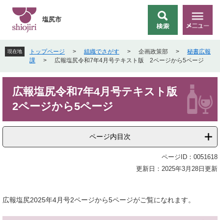
ペ
メ
ー
ニ
塩尻市
検
メ
ジ
ュ
索
ニ
の
ー
ュ
先
を
トップページ
>
組織でさがす
>
企画政策部
>
秘書広報
現在地
ー
頭
飛
課
>
広報塩尻令和7年4月号テキスト版 2ページから5ページ
で
ば
す
し
本
。
て
広報塩尻令和7年4月号テキスト版
文
本
2ページから5ページ
文
へ
ページ内目次
ページID：0051618
更新日：2025年3月28日更新
広報塩尻2025年4月号2ページから5ページがご覧になれます。