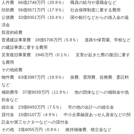
人件費 66億2746万円（20.8％） 職員の給与や退職金など
扶助費 56億9571万円（17.9％） 社会保障制度に要する費用
公債費 32億9351万円（10.4％） 国や銀行などからの借入金の返
済金
投資的経費
普通建設事業費 18億5706万円（5.8％） 道路や保育園、学校など
の建設事業に要する費用
災害復旧事業費 1945万円（0.1％） 災害が起きた際の復旧に要す
る費用
その他経費
物件費 63億3987万円（19.9％） 旅費、需用費、役務費、委託料
など
補助費等 37億9039万円（11.9％） 他の団体などへの補助金や負
担金など
繰出金 23億8493万円（7.5％） 市の他の会計への繰出金
貸付金 15億5107万（4.9％） 中小企業融資あっせん資金などの預
託金や第三セクターなどへの貸付金
その他 2億4055万円（0.8％） 維持補修費、積立金など