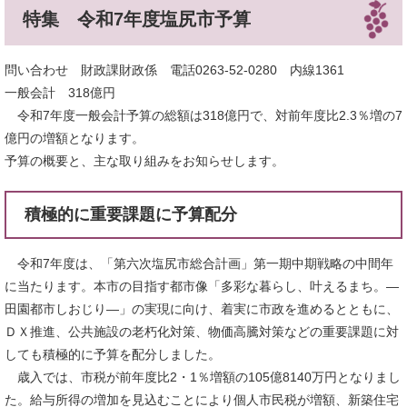
特集 令和7年度塩尻市予算
問い合わせ 財政課財政係 電話0263-52-0280 内線1361
一般会計 318億円
令和7年度一般会計予算の総額は318億円で、対前年度比2.3％増の7
億円の増額となります。
予算の概要と、主な取り組みをお知らせします。
積極的に重要課題に予算配分
令和7年度は、「第六次塩尻市総合計画」第一期中期戦略の中間年
に当たります。本市の目指す都市像「多彩な暮らし、叶えるまち。―
田園都市しおじり―」の実現に向け、着実に市政を進めるとともに、
ＤＸ推進、公共施設の老朽化対策、物価高騰対策などの重要課題に対
しても積極的に予算を配分しました。
歳入では、市税が前年度比2・1％増額の105億8140万円となりまし
た。給与所得の増加を見込むことにより個人市民税が増額、新築住宅