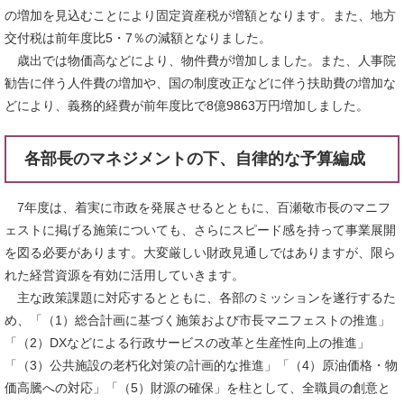
の増加を見込むことにより固定資産税が増額となります。また、地方
交付税は前年度比5・7％の減額となりました。
歳出では物価高などにより、物件費が増加しました。また、人事院
勧告に伴う人件費の増加や、国の制度改正などに伴う扶助費の増加な
どにより、義務的経費が前年度比で8億9863万円増加しました。
各部長のマネジメントの下、自律的な予算編成
7年度は、着実に市政を発展させるとともに、百瀬敬市長のマニフ
ェストに掲げる施策についても、さらにスピード感を持って事業展開
を図る必要があります。大変厳しい財政見通しではありますが、限ら
れた経営資源を有効に活用していきます。
主な政策課題に対応するとともに、各部のミッションを遂行するた
め、「（1）総合計画に基づく施策および市長マニフェストの推進」
「（2）DXなどによる行政サービスの改革と生産性向上の推進」
「（3）公共施設の老朽化対策の計画的な推進」「（4）原油価格・物
価高騰への対応」「（5）財源の確保」を柱として、全職員の創意と