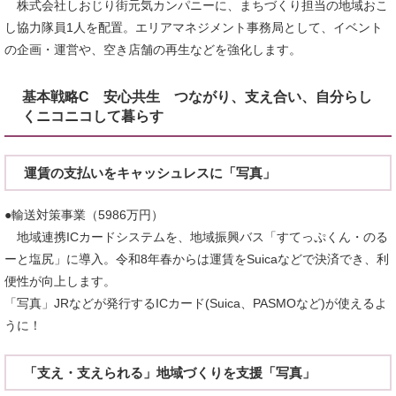
株式会社しおじり街元気カンパニーに、まちづくり担当の地域おこ
し協力隊員1人を配置。エリアマネジメント事務局として、イベント
の企画・運営や、空き店舗の再生などを強化します。
基本戦略C 安心共生 つながり、支え合い、自分らし
くニコニコして暮らす
運賃の支払いをキャッシュレスに「写真」
●輸送対策事業（5986万円）
地域連携ICカードシステムを、地域振興バス「すてっぷくん・のる
ーと塩尻」に導入。令和8年春からは運賃をSuicaなどで決済でき、利
便性が向上します。
「写真」JRなどが発行するICカード(Suica、PASMOなど)が使えるよ
うに！
「支え・支えられる」地域づくりを支援「写真」