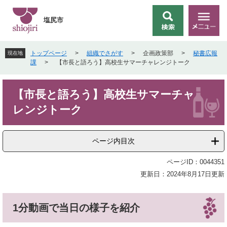
ペ
メ
ー
ニ
塩尻市
検
メ
ジ
ュ
索
ニ
の
ー
ュ
先
を
トップページ
>
組織でさがす
>
企画政策部
>
秘書広報
現在地
ー
頭
飛
課
>
【市長と語ろう】高校生サマーチャレンジトーク
で
ば
す
し
本
。
て
【市長と語ろう】高校生サマーチャ
文
本
レンジトーク
文
へ
ページ内目次
ページID：0044351
更新日：2024年8月17日更新
1分動画で当日の様子を紹介