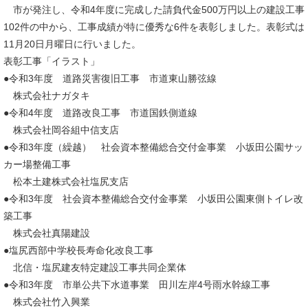
市が発注し、令和4年度に完成した請負代金500万円以上の建設工事
102件の中から、工事成績が特に優秀な6件を表彰しました。表彰式は
11月20日月曜日に行いました。
表彰工事「イラスト」
●令和3年度 道路災害復旧工事 市道東山勝弦線
株式会社ナガタキ
●令和4年度 道路改良工事 市道国鉄側道線
株式会社岡谷組中信支店
●令和3年度（繰越） 社会資本整備総合交付金事業 小坂田公園サッ
カー場整備工事
松本土建株式会社塩尻支店
●令和3年度 社会資本整備総合交付金事業 小坂田公園東側トイレ改
築工事
株式会社真陽建設
●塩尻西部中学校長寿命化改良工事
北信・塩尻建友特定建設工事共同企業体
●令和3年度 市単公共下水道事業 田川左岸4号雨水幹線工事
株式会社竹入興業