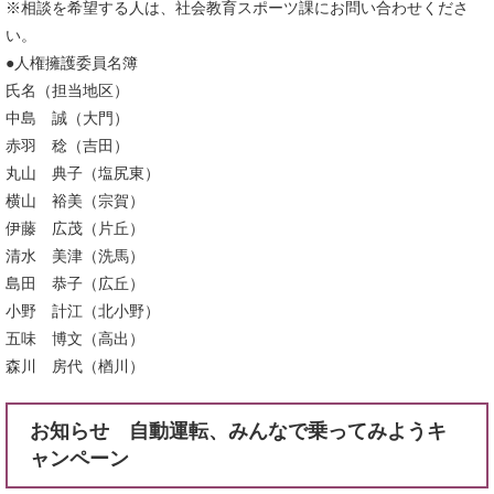
※相談を希望する人は、社会教育スポーツ課にお問い合わせくださ
い。
●人権擁護委員名簿
氏名（担当地区）
中島 誠（大門）
赤羽 稔（吉田）
丸山 典子（塩尻東）
横山 裕美（宗賀）
伊藤 広茂（片丘）
清水 美津（洗馬）
島田 恭子（広丘）
小野 計江（北小野）
五味 博文（高出）
森川 房代（楢川）
お知らせ 自動運転、みんなで乗ってみようキ
ャンペーン