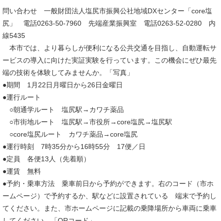
問い合わせ 一般財団法人塩尻市振興公社地域DXセンター「core塩
尻」 電話0263-50-7960 先端産業振興室 電話0263-52-0280 内
線5435
本市では、より暮らしが便利になる公共交通を目指し、自動運転サ
ービスの導入に向けた実証実験を行っています。この機会にぜひ最先
端の技術を体験してみませんか。「写真」
●期間 1月22日月曜日から26日金曜日
●運行ルート
○朝通学ルート 塩尻駅→カワチ薬品
○市街地ルート 塩尻駅→市役所→core塩尻→塩尻駅
○core塩尻ルート カワチ薬品→core塩尻
●運行時刻 7時35分から16時55分 17便／日
●定員 各便13人（先着順）
●運賃 無料
●予約・乗車方法 乗車前日から予約ができます。右のコード（市ホ
ームページ）で予約するか、駅などに設置されている 端末で予約し
てください。また、市ホームページに記載の乗降場所から車両に乗車
してください。「QRコード」