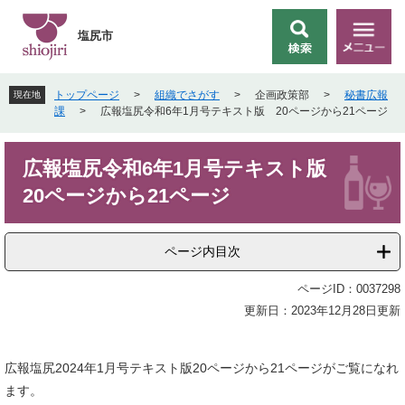
ペ
メ
ー
ニ
塩尻市
検
メ
ジ
ュ
索
ニ
の
ー
ュ
先
を
トップページ
>
組織でさがす
>
企画政策部
>
秘書広報
現在地
ー
頭
飛
課
>
広報塩尻令和6年1月号テキスト版 20ページから21ページ
で
ば
す
し
本
。
て
広報塩尻令和6年1月号テキスト版
文
本
20ページから21ページ
文
へ
ページ内目次
ページID：0037298
更新日：2023年12月28日更新
広報塩尻2024年1月号テキスト版20ページから21ページがご覧になれ
ます。