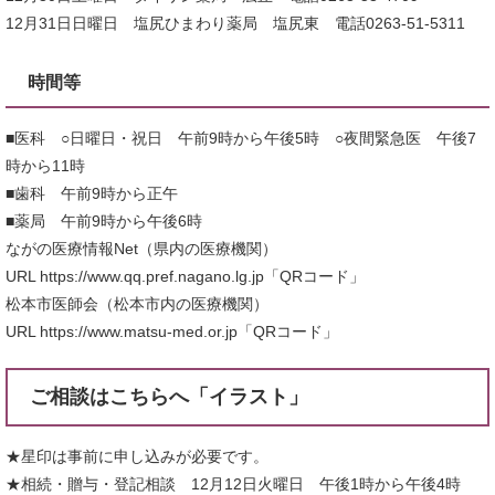
12月31日日曜日 塩尻ひまわり薬局 塩尻東 電話0263-51-5311
時間等
■医科 ○日曜日・祝日 午前9時から午後5時 ○夜間緊急医 午後7
時から11時
■歯科 午前9時から正午
■薬局 午前9時から午後6時
ながの医療情報Net（県内の医療機関）
URL https://www.qq.pref.nagano.lg.jp「QRコード」
松本市医師会（松本市内の医療機関）
URL https://www.matsu-med.or.jp「QRコード」
ご相談はこちらへ「イラスト」
★星印は事前に申し込みが必要です。
★相続・贈与・登記相談 12月12日火曜日 午後1時から午後4時