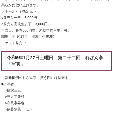
高らかに歌い上げます。
大ホール＜全指定席＞
○前売り一般 6,000円
○前売り高校生以下 3,000円
※当日、各券500円増。未就学児入場不可。
開場 午後1時半 開演 午後2時
チケット発売中
令和6年1月27日土曜日 第二十二回 れざん亭
「写真」
新春恒例のれざん亭 笑う門には福来る。
■出演者
○柳家三三
○三遊亭兼好
○春風亭昇也
○伊藤夢葉 ほか