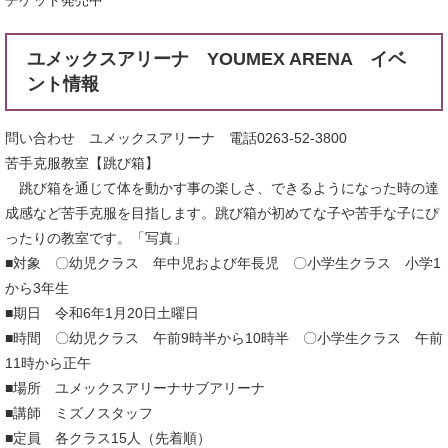
チケット発売中
ユメックスアリーナ YOUMEX ARENA イベ
ント情報
問い合わせ ユメックスアリーナ 電話0263-52-3800
苦手克服教室【跳び箱】
跳び箱を通じて体を動かす事の楽しさ、できるようになった時の達
成感など苦手克服を目指します。跳び箱が初めてな子や苦手な子にぴ
ったりの教室です。「写真」
■対象 〇幼児クラス 年中児および年長児 〇小学生クラス 小学1
から3年生
■期日 令和6年1月20日土曜日
■時間 〇幼児クラス 午前9時半から10時半 〇小学生クラス 午前
11時から正午
■場所 ユメックスアリーナサブアリーナ
■講師 ミズノスタッフ
■定員 各クラス15人（先着順）