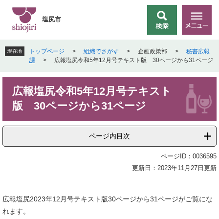
ペ
メ
ー
ニ
塩尻市
検
メ
ジ
ュ
索
ニ
の
ー
ュ
先
を
トップページ
>
組織でさがす
>
企画政策部
>
秘書広報
現在地
ー
頭
飛
課
>
広報塩尻令和5年12月号テキスト版 30ページから31ページ
で
ば
す
し
本
。
て
広報塩尻令和5年12月号テキスト
文
本
版 30ページから31ページ
文
へ
ページ内目次
ページID：0036595
更新日：2023年11月27日更新
広報塩尻2023年12月号テキスト版30ページから31ページがご覧にな
れます。