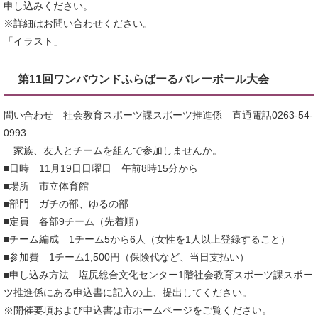
申し込みください。
※詳細はお問い合わせください。
「イラスト」
第11回ワンバウンドふらばーるバレーボール大会
問い合わせ 社会教育スポーツ課スポーツ推進係 直通電話0263-54-
0993
家族、友人とチームを組んで参加しませんか。
■日時 11月19日日曜日 午前8時15分から
■場所 市立体育館
■部門 ガチの部、ゆるの部
■定員 各部9チーム（先着順）
■チーム編成 1チーム5から6人（女性を1人以上登録すること）
■参加費 1チーム1,500円（保険代など、当日支払い）
■申し込み方法 塩尻総合文化センター1階社会教育スポーツ課スポー
ツ推進係にある申込書に記入の上、提出してください。
※開催要項および申込書は市ホームページをご覧ください。