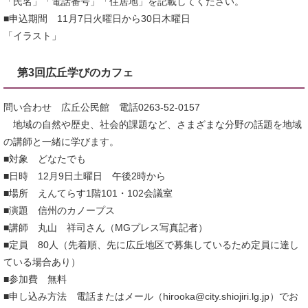
「氏名」「電話番号」「住居地」を記載してください。
■申込期間 11月7日火曜日から30日木曜日
「イラスト」
第3回広丘学びのカフェ
問い合わせ 広丘公民館 電話0263-52-0157
地域の自然や歴史、社会的課題など、さまざまな分野の話題を地域
の講師と一緒に学びます。
■対象 どなたでも
■日時 12月9日土曜日 午後2時から
■場所 えんてらす1階101・102会議室
■演題 信州のカノープス
■講師 丸山 祥司さん（MGプレス写真記者）
■定員 80人（先着順、先に広丘地区で募集しているため定員に達し
ている場合あり）
■参加費 無料
■申し込み方法 電話またはメール（hirooka@city.shiojiri.lg.jp）でお