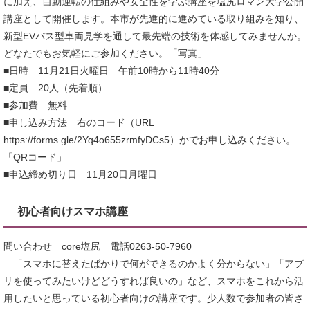
に加え、自動運転の仕組みや安全性を学ぶ講座を塩尻ロマン大学公開
講座として開催します。本市が先進的に進めている取り組みを知り、
新型EVバス型車両見学を通して最先端の技術を体感してみませんか。
どなたでもお気軽にご参加ください。「写真」
■日時 11月21日火曜日 午前10時から11時40分
■定員 20人（先着順）
■参加費 無料
■申し込み方法 右のコード（URL
https://forms.gle/2Yq4o655zrmfyDCs5）かでお申し込みください。
「QRコード」
■申込締め切り日 11月20日月曜日
初心者向けスマホ講座
問い合わせ core塩尻 電話0263-50-7960
「スマホに替えたばかりで何ができるのかよく分からない」「アプ
リを使ってみたいけどどうすれば良いの」など、スマホをこれから活
用したいと思っている初心者向けの講座です。少人数で参加者の皆さ