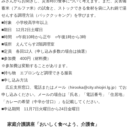
みさんからお聞きし、災害時の食事について考えます。また、災害備
蓄米（アルファ米）の試食と、ストックできる食材を袋に入れ鍋で湯
せんする調理方法（パッククッキング）を学びます。
■対象 小学校高学年以上
■期日 12月2日土曜日
■時間 ○午前10時から正午 ○午後1時から3時
■場所 えんてらす2階調理室
■定員 各回12人（申し込み多数の場合は抽選）
■参加費 400円（材料費）
※参加費は変動することがあります。
■持ち物 エプロンなど調理できる服装
■申し込み方法
広丘支所窓口、電話またはメール（hirooka@city.shiojiri.lg.jp）でお
申し込みください。メールの場合は「氏名」「電話番号」「住居地」
「カレーの希望（中辛か甘口）」を記載してください。
■申込期間 11月7日火曜日から24日金曜日
家庭介護講座「おいしく食べよう、介護食」