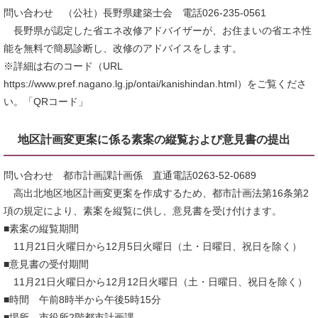
問い合わせ （公社）長野県建築士会 電話026-235-0561
長野県が認定した省エネ改修アドバイザーが、お住まいの省エネ性
能を無料で簡易診断し、改修のアドバイスをします。
※詳細は右のコード（URL
https://www.pref.nagano.lg.jp/ontai/kanishindan.html）をご覧くださ
い。「QRコード」
地区計画変更案に係る素案の縦覧および意見書の提出
問い合わせ 都市計画課計画係 直通電話0263-52-0689
高出北地区地区計画変更案を作成するため、都市計画法第16条第2
項の規定により、素案を縦覧に供し、意見書を受け付けます。
■素案の縦覧期間
11月21日火曜日から12月5日火曜日（土・日曜日、祝日を除く）
■意見書の受付期間
11月21日火曜日から12月12日火曜日（土・日曜日、祝日を除く）
■時間 午前8時半から午後5時15分
■場所 市役所2階都市計画課