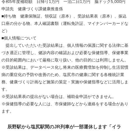
令和5年度補助額 日帰り1万円 一泊二日1万円 脳ドック5,000円
申請先 健康づくり課健康推進係
■持ち物 健康保険証、領収証（原本）、受診結果表（原本）、振込
口座の分かる物、本人確認書類（運転免許証、マイナンバーカードな
ど）
■個人情報について
提出していただいた受診結果は、個人情報の保護に関する法律に基
づき適正に管理し、健診内容の確認および必要な保健指導、保健事業
の目的範囲内において厳格に取り扱い、他の目的には利用しません。
※受診結果は、データベース化し将来の医療費増加を抑制し生活習慣
病の重症化の予防や改善のため、塩尻市の健康に関する各種統計業
務、健康づくり計画など施策の策定・実施や保健指導などに活用しま
す。
※受診結果表の提出がない場合は、補助金申請ができません。
※保健指導の必要な人には、市保健師などから連絡をする場合があり
ます。
辰野駅から塩尻駅間のJR列車が一部運休します「イラ