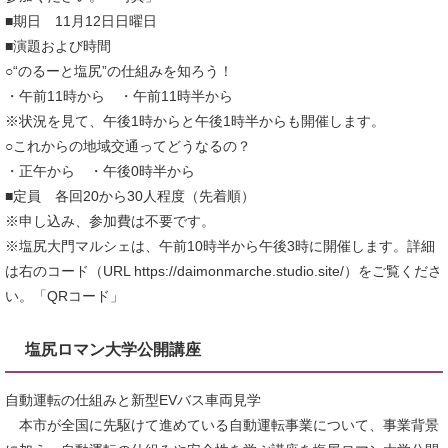
■期日 11月12日日曜日
■演題および時間
○“のるーと塩尻”の仕組みを知ろう！
・午前11時から ・午前11時半から
※状況を見て、午後1時からと午後1時半からも開催します。
○これからの地域交通ってどうなるの？
・正午から ・午後0時半から
■定員 各回20から30人程度（先着順）
※申し込み、参加費は不要です。
※塩尻大門マルシェは、午前10時半から午後3時に開催します。詳細
は右のコード（URL https://daimonmarche.studio.site/）をご覧くださ
い。「QRコード」
塩尻ロマン大学公開講座
自動運転の仕組みと新型EVバス車両見学
本市が全国に先駆けて進めている自動運転事業について、事業背景