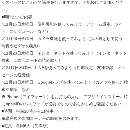
んのペースに合わせて講座を行いますので、お気軽にご参加くださ
い。
■期日および内容
○11月15日水曜日 便利機能を使ってみよう（アラーム設定、ライ
ト、スケジュール など）
○11月24日金曜日 カメラ機能を使ってみよう（拡大鏡として使う、
写真やビデオの撮影）
○11月29日水曜日 インターネットを使ってみよう（インターネット
検索、二次元コードの読み取り）
○12月7日木曜日 LINEを使ってみよう（初期設定、友達登録、メッ
セージの送受信）
○12月14日木曜日 Googleレンズを使ってみよう（カメラを使った検
索や翻訳 など）
※iPhone（アイフォーン）をお持ちの人は、アプリのインストール時
にAppleIDのパスワードが必要ですのであらかじめご確認ください。
■時間 午前10時から11時半
※講座後の質問コーナーの時間を含みます。
■定員 各回6人（先着順）