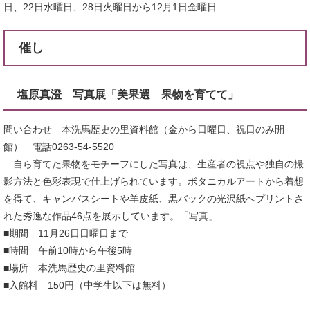
日、22日水曜日、28日火曜日から12月1日金曜日
催し
塩原真澄 写真展「美果選 果物を育てて」
問い合わせ 本洗馬歴史の里資料館（金から日曜日、祝日のみ開
館） 電話0263-54-5520
自ら育てた果物をモチーフにした写真は、生産者の視点や独自の撮
影方法と色彩表現で仕上げられています。ボタニカルアートから着想
を得て、キャンバスシートや羊皮紙、黒バックの光沢紙へプリントさ
れた秀逸な作品46点を展示しています。「写真」
■期間 11月26日日曜日まで
■時間 午前10時から午後5時
■場所 本洗馬歴史の里資料館
■入館料 150円（中学生以下は無料）