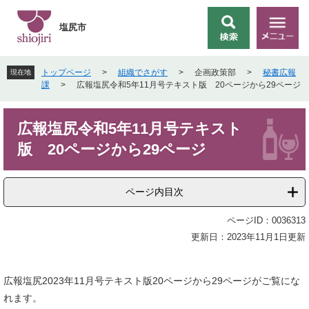
ペ
メ
ー
ニ
塩尻市
検
メ
ジ
ュ
索
ニ
の
ー
ュ
先
を
トップページ
>
組織でさがす
>
企画政策部
>
秘書広報
現在地
ー
頭
飛
課
>
広報塩尻令和5年11月号テキスト版 20ページから29ページ
で
ば
す
し
本
。
て
広報塩尻令和5年11月号テキスト
文
本
版 20ページから29ページ
文
へ
ページ内目次
ページID：0036313
更新日：2023年11月1日更新
広報塩尻2023年11月号テキスト版20ページから29ページがご覧にな
れます。