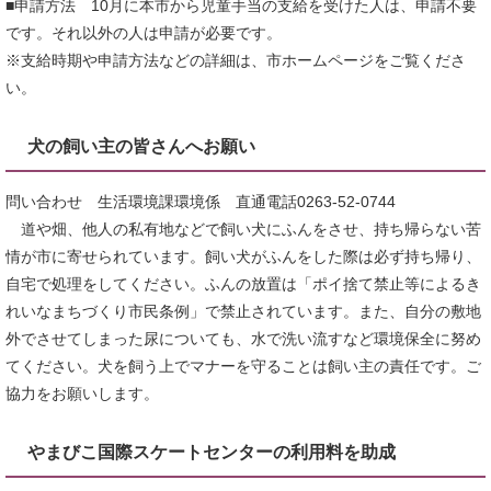
■申請方法 10月に本市から児童手当の支給を受けた人は、申請不要
です。それ以外の人は申請が必要です。
※支給時期や申請方法などの詳細は、市ホームページをご覧くださ
い。
犬の飼い主の皆さんへお願い
問い合わせ 生活環境課環境係 直通電話0263-52-0744
道や畑、他人の私有地などで飼い犬にふんをさせ、持ち帰らない苦
情が市に寄せられています。飼い犬がふんをした際は必ず持ち帰り、
自宅で処理をしてください。ふんの放置は「ポイ捨て禁止等によるき
れいなまちづくり市民条例」で禁止されています。また、自分の敷地
外でさせてしまった尿についても、水で洗い流すなど環境保全に努め
てください。犬を飼う上でマナーを守ることは飼い主の責任です。ご
協力をお願いします。
やまびこ国際スケートセンターの利用料を助成