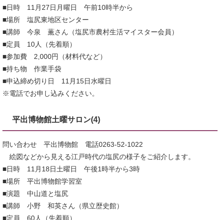
■日時 11月27日月曜日 午前10時半から
■場所 塩尻東地区センター
■講師 今泉 薫さん（塩尻市農村生活マイスター会員）
■定員 10人（先着順）
■参加費 2,000円（材料代など）
■持ち物 作業手袋
■申込締め切り日 11月15日水曜日
※電話でお申し込みください。
平出博物館土曜サロン(4)
問い合わせ 平出博物館 電話0263-52-1022
絵図などから見える江戸時代の塩尻の様子をご紹介します。
■日時 11月18日土曜日 午後1時半から3時
■場所 平出博物館学習室
■演題 中山道と塩尻
■講師 小野 和英さん（県立歴史館）
■定員 60人（先着順）