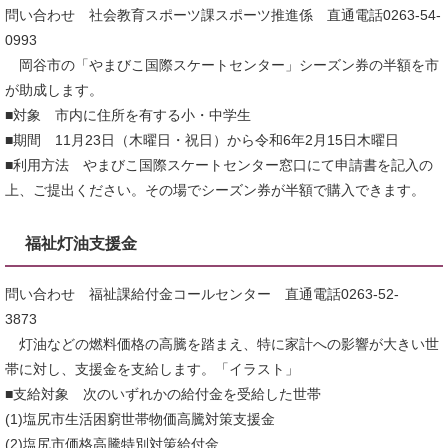
問い合わせ 社会教育スポーツ課スポーツ推進係 直通電話0263-54-
0993
岡谷市の「やまびこ国際スケートセンター」シーズン券の半額を市
が助成します。
■対象 市内に住所を有する小・中学生
■期間 11月23日（木曜日・祝日）から令和6年2月15日木曜日
■利用方法 やまびこ国際スケートセンター窓口にて申請書を記入の
上、ご提出ください。その場でシーズン券が半額で購入できます。
福祉灯油支援金
問い合わせ 福祉課給付金コールセンター 直通電話0263-52-
3873
灯油などの燃料価格の高騰を踏まえ、特に家計への影響が大きい世
帯に対し、支援金を支給します。「イラスト」
■支給対象 次のいずれかの給付金を受給した世帯
(1)塩尻市生活困窮世帯物価高騰対策支援金
(2)塩尻市価格高騰特別対策給付金