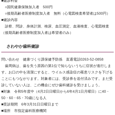
■健診料金
○国民健康保険加入者 500円
○後期高齢者医療制度加入者 無料（心電図検査希望者は500円）
■健診内容
診察、問診、身体計測、検尿、血圧測定、血液検査、心電図検査
（後期高齢者医療制度加入者は希望者のみ）
さわやか歯科健診
問い合わせ 健康づくり課保健予防係 直通電話0263-52-0858
歯周病は、歯を失う原因の第1位で知らないうちに症状が進行しま
す。お口の中を清潔にすると、ウイルス感染症の罹患リスクを下げる
ことにもつながります。対象者には、受診券を送付済みです。まだ受
診していない人は、この機会にぜひ歯科健診を受けましょう。
■対象 令和5年度中（4月2日日曜日から6年4月1日月曜日）に40・
50・60・65・70歳になる人
■受診期間 6年3月31日日曜日まで
■場所 市指定歯科医療機関