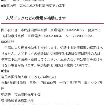
■縦覧内容 高出北地区地区計画変更の素案
人間ドックなどの費用を補助します
問い合わせ 市民課国保年金係 直通電話0263-52-0772 健康づく
り課健康推進係 直通電話0263-52-0854 ページID:0003033、
0003436
申請により後日補助金を交付します。受診する医療機関の指定はあ
りません。人間ドックの受診日が令和6年3月15日金曜日以降の人は、
事前に下記申請先へ連絡してください。連絡のない時は交付を受けら
れない場合があります。申請期間と回数は年度内に1回です。
■対象
塩尻市国保加入者（35から74歳の人）
令和5年度補助額 日帰り1万5,000円 一泊二日2万円 脳ドック1万
円
申請先 市民課国保年金係
後期高齢者医療加入者