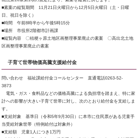
■素案の縦覧期間 11月21日火曜日から12月5日火曜日（土・日曜
日、祝日を除く）
■時間 午前8時半から午後5時15分
■場所 市役所2階都市計画課
■縦覧内容 〇桔梗ヶ原土地区画整理事業廃止の素案 〇高出北土地
区画整理事業廃止の素案
子育て世帯物価高騰支援給付金
問い合わせ 福祉課給付金コールセンター 直通電話0263-52-
3873
電気・ガス・食料品などの価格高騰による負担増を踏まえ、特に家
計への影響が大きい子育て世帯に対し、次のとおり給付金を支給しま
す。
■支給対象 基準日（令和5年9月30日）に本市に住民票がある児童手
当受給対象世帯（特例給付は対象外）
■支給額 児童1人につき1万円