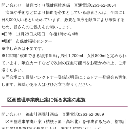
問い合わせ 健康づくり課健康推進係 直通電話0263-52-0854
病気や手術などにより輸血を必要としている患者さんは、全国に1
日3,000人いるといわれています。必要な血液を献血により確保する
ため、皆さんのご協力をお願いします。
■日時 11月28日火曜日 午後1時から4時
■場所 市保健福祉センター
※申し込みは不要です。
※1年間に献血できる総採血量は男性1,200ml、女性800mlと定められ
ています。献血カードなどで次回の採血可能日をお確かめの上、ご来
場ください。
※同会場にて骨髄バンクドナー登録説明員によるドナー登録会も実施
します。興味がある人はぜひお立ち寄りください。
区画整理事業廃止案に係る素案の縦覧
問い合わせ 都市計画課計画係 直通電話0263-52-0689
区画整理事業廃止案（桔梗ヶ原・高出北）を作成するため、都市計
画法第16条第1項の規定により、素案を縦覧に供します。