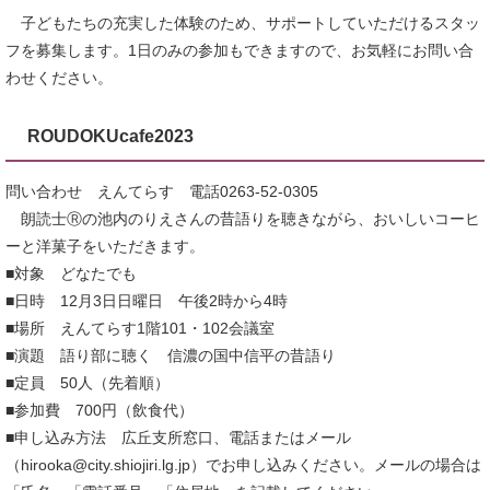
子どもたちの充実した体験のため、サポートしていただけるスタッ
フを募集します。1日のみの参加もできますので、お気軽にお問い合
わせください。
ROUDOKUcafe2023
問い合わせ えんてらす 電話0263-52-0305
朗読士Ⓡの池内のりえさんの昔語りを聴きながら、おいしいコーヒ
ーと洋菓子をいただきます。
■対象 どなたでも
■日時 12月3日日曜日 午後2時から4時
■場所 えんてらす1階101・102会議室
■演題 語り部に聴く 信濃の国中信平の昔語り
■定員 50人（先着順）
■参加費 700円（飲食代）
■申し込み方法 広丘支所窓口、電話またはメール
（hirooka@city.shiojiri.lg.jp）でお申し込みください。メールの場合は