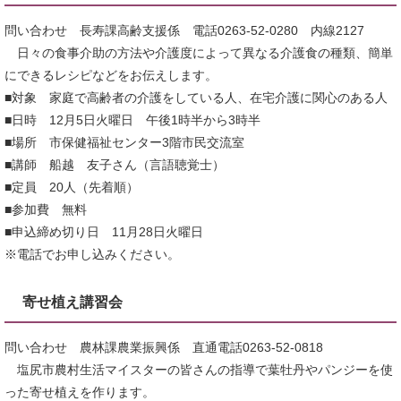
問い合わせ 長寿課高齢支援係 電話0263-52-0280 内線2127
日々の食事介助の方法や介護度によって異なる介護食の種類、簡単
にできるレシピなどをお伝えします。
■対象 家庭で高齢者の介護をしている人、在宅介護に関心のある人
■日時 12月5日火曜日 午後1時半から3時半
■場所 市保健福祉センター3階市民交流室
■講師 船越 友子さん（言語聴覚士）
■定員 20人（先着順）
■参加費 無料
■申込締め切り日 11月28日火曜日
※電話でお申し込みください。
寄せ植え講習会
問い合わせ 農林課農業振興係 直通電話0263-52-0818
塩尻市農村生活マイスターの皆さんの指導で葉牡丹やパンジーを使
った寄せ植えを作ります。