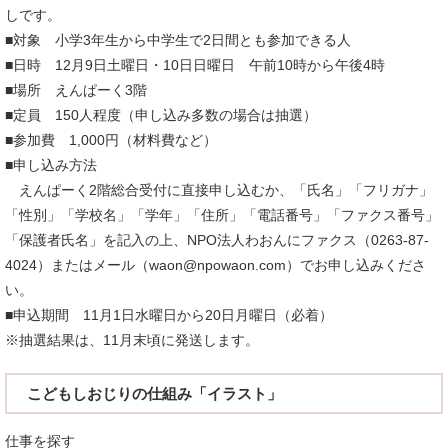
しです。
■対象 小学3年生から中学生で2日間とも参加できる人
■日時 12月9日土曜日・10日日曜日 午前10時から午後4時
■場所 えんぱーく3階
■定員 150人程度（申し込み多数の場合は抽選）
■参加費 1,000円（材料費など）
■申し込み方法
えんぱーく2階総合受付に直接申し込むか、「氏名」「フリガナ」
「性別」「学校名」「学年」「住所」「電話番号」「ファクス番号」
「保護者氏名」を記入の上、NPO法人わおんにファクス（0263-87-
4024）またはメール（waon@npowaon.com）でお申し込みくださ
い。
■申込期間 11月1日水曜日から20日月曜日（必着）
※抽選結果は、11月末頃に発送します。
こどもしおじりの仕組み「イラスト」
仕事を探す