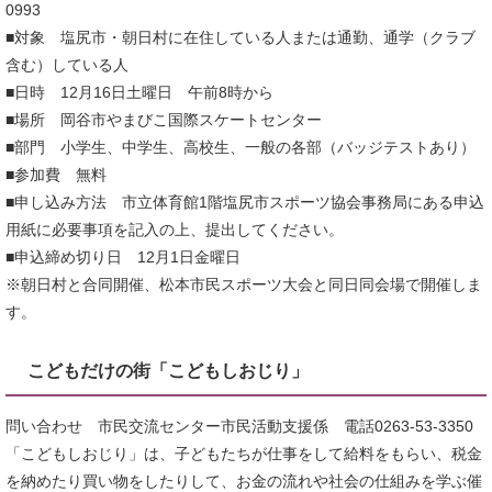
0993
■対象 塩尻市・朝日村に在住している人または通勤、通学（クラブ
含む）している人
■日時 12月16日土曜日 午前8時から
■場所 岡谷市やまびこ国際スケートセンター
■部門 小学生、中学生、高校生、一般の各部（バッジテストあり）
■参加費 無料
■申し込み方法 市立体育館1階塩尻市スポーツ協会事務局にある申込
用紙に必要事項を記入の上、提出してください。
■申込締め切り日 12月1日金曜日
※朝日村と合同開催、松本市民スポーツ大会と同日同会場で開催しま
す。
こどもだけの街「こどもしおじり」
問い合わせ 市民交流センター市民活動支援係 電話0263-53-3350
「こどもしおじり」は、子どもたちが仕事をして給料をもらい、税金
を納めたり買い物をしたりして、お金の流れや社会の仕組みを学ぶ催