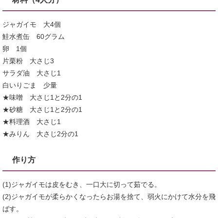
ジャガイモ 大4個
鮭水煮缶 60グラム
卵 1個
片栗粉 大さじ3
サラダ油 大さじ1
白いりごま 少量
★味噌 大さじ1と2分の1
★砂糖 大さじ1と2分の1
★料理酒 大さじ1
★みりん 大さじ2分の1
作り方
(1)ジャガイモは皮をむき、一口大に切って茹でる。
(2)ジャガイモが柔らかくなったらお湯を捨て、弱火にかけて水分を飛
ばす。