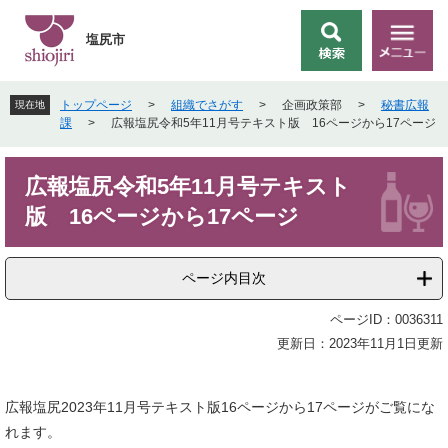
ペ
メ
ー
ニ
塩尻市
検
メ
ジ
ュ
索
ニ
の
ー
ュ
先
を
トップページ
>
組織でさがす
>
企画政策部
>
秘書広報
現在地
ー
頭
飛
課
>
広報塩尻令和5年11月号テキスト版 16ページから17ページ
で
ば
す
し
本
。
て
広報塩尻令和5年11月号テキスト
文
本
版 16ページから17ページ
文
へ
ページ内目次
ページID：0036311
更新日：2023年11月1日更新
広報塩尻2023年11月号テキスト版16ページから17ページがご覧にな
れます。