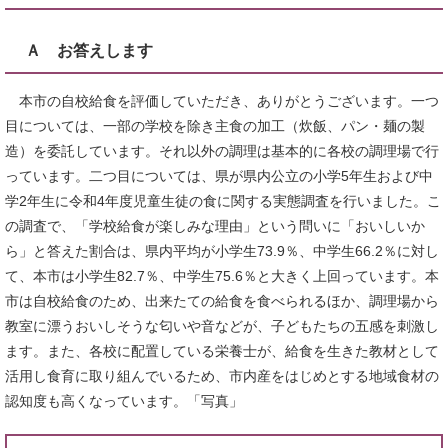
Ａ お答えします
本市の自校給食を評価していただき、ありがとうございます。一つ
目については、一部の学校を除き主食の加工（炊飯、パン・麺の製
造）を委託しています。それ以外の調理は基本的に各校の調理場で行
っています。二つ目については、県が県内公立の小学5年生および中
学2年生に令和4年度児童生徒の食に関する実態調査を行いました。こ
の調査で、「学校給食が楽しみな理由」という問いに「おいしいか
ら」と答えた割合は、県内平均が小学生73.9％、中学生66.2％に対し
て、本市は小学生82.7％、中学生75.6％と大きく上回っています。本
市は自校給食のため、出来たての給食を食べられるほか、調理場から
教室に漂うおいしそうな匂いや音などが、子どもたちの五感を刺激し
ます。また、各校に配置している栄養士が、給食を生きた教材として
活用し食育に取り組んでいるため、市内産をはじめとする地域食材の
認知度も高くなっています。「写真」