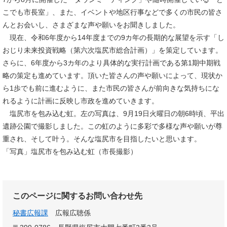
こでも市長室」、また、イベントや地区行事などで多くの市民の皆さ
んとお会いし、さまざまな声や願いをお聞きしました。
現在、令和6年度から14年度までの9カ年の長期的な展望を示す「し
おじり未来投資戦略（第六次塩尻市総合計画）」を策定しています。
さらに、6年度から3カ年のより具体的な実行計画である第1期中期戦
略の策定も進めています。頂いた皆さんの声や願いによって、現状か
ら1歩でも前に進むように、また市民の皆さんが前向きな気持ちにな
れるように計画に反映し市政を進めていきます。
塩尻市を包み込む虹。左の写真は、9月19日火曜日の朝6時頃、平出
遺跡公園で撮影しました。この虹のように多彩で多様な声や願いが尊
重され、そして叶う。そんな塩尻市を目指したいと思います。
「写真」塩尻市を包み込む虹（市長撮影）
このページに関するお問い合わせ先
秘書広報課
広報広聴係