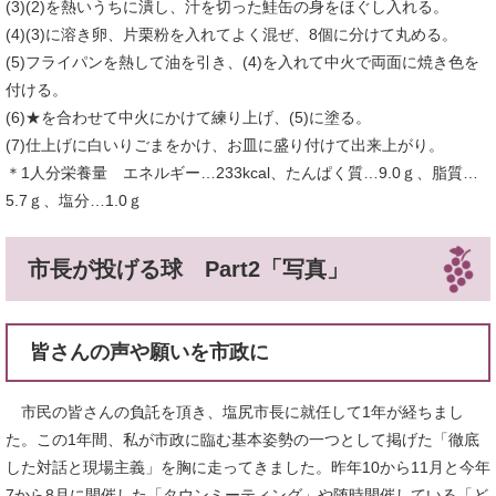
(3)(2)を熱いうちに潰し、汁を切った鮭缶の身をほぐし入れる。
(4)(3)に溶き卵、片栗粉を入れてよく混ぜ、8個に分けて丸める。
(5)フライパンを熱して油を引き、(4)を入れて中火で両面に焼き色を
付ける。
(6)★を合わせて中火にかけて練り上げ、(5)に塗る。
(7)仕上げに白いりごまをかけ、お皿に盛り付けて出来上がり。
＊1人分栄養量 エネルギー…233kcal、たんぱく質…9.0ｇ、脂質…
5.7ｇ、塩分…1.0ｇ
市長が投げる球 Part2「写真」
皆さんの声や願いを市政に
市民の皆さんの負託を頂き、塩尻市長に就任して1年が経ちまし
た。この1年間、私が市政に臨む基本姿勢の一つとして掲げた「徹底
した対話と現場主義」を胸に走ってきました。昨年10から11月と今年
7から8月に開催した「タウンミーティング」や随時開催している「ど