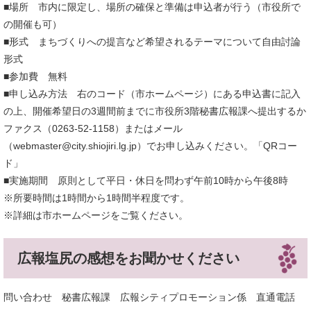
■場所 市内に限定し、場所の確保と準備は申込者が行う（市役所で
の開催も可）
■形式 まちづくりへの提言など希望されるテーマについて自由討論
形式
■参加費 無料
■申し込み方法 右のコード（市ホームページ）にある申込書に記入
の上、開催希望日の3週間前までに市役所3階秘書広報課へ提出するか
ファクス（0263-52-1158）またはメール
（webmaster@city.shiojiri.lg.jp）でお申し込みください。「QRコー
ド」
■実施期間 原則として平日・休日を問わず午前10時から午後8時
※所要時間は1時間から1時間半程度です。
※詳細は市ホームページをご覧ください。
広報塩尻の感想をお聞かせください
問い合わせ 秘書広報課 広報シティプロモーション係 直通電話