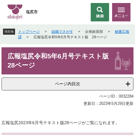
ペ
メ
ー
ニ
塩尻市
検
メ
ジ
ュ
索
ニ
の
ー
ュ
先
を
トップページ
>
組織でさがす
>
企画政策部
>
秘書広報
現在地
ー
頭
飛
課
>
広報塩尻令和5年6月号テキスト版 28ページ
で
ば
す
し
本
。
て
広報塩尻令和5年6月号テキスト版
文
本
28ページ
文
へ
ページ内目次
ページID：0032284
更新日：2023年5月29日更新
広報塩尻2023年6月号テキスト版28ページがご覧になれます。