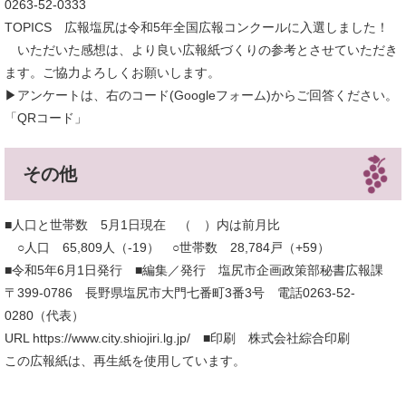
0263-52-0333
TOPICS 広報塩尻は令和5年全国広報コンクールに入選しました！
いただいた感想は、より良い広報紙づくりの参考とさせていただき
ます。ご協力よろしくお願いします。
▶アンケートは、右のコード(Googleフォーム)からご回答ください。
「QRコード」
その他
■人口と世帯数 5月1日現在 （ ）内は前月比
○人口 65,809人（-19） ○世帯数 28,784戸（+59）
■令和5年6月1日発行 ■編集／発行 塩尻市企画政策部秘書広報課
〒399-0786 長野県塩尻市大門七番町3番3号 電話0263-52-
0280（代表）
URL https://www.city.shiojiri.lg.jp/ ■印刷 株式会社綜合印刷
この広報紙は、再生紙を使用しています。