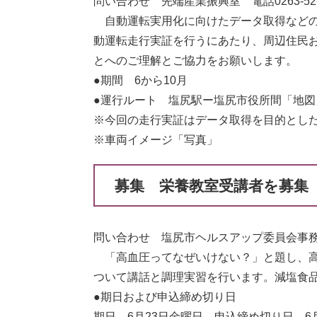
問い合わせ 先端産業振興室 電話0263-52-0
自動運転実用化に向けたデータ取得などの
動運転走行実証を行うにあたり、周辺住民
とへのご理解とご協力をお願いします。
●期間 6から10月
●運行ルート 塩尻駅ー塩尻市役所間「地図
※今回の走行実証はデータ取得を目的とし
※車両イメージ「写真」
募集 栄養教室受講者を募集
問い合わせ 塩尻市ヘルスアップ委員会事務局（
「高血圧ってなぜいけない？」と題し、高
ついて講話と調理実習を行います。減塩食
●期日および申込締め切り日
期日 6月23日金曜日 申込締め切り日 6