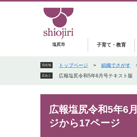
ペ
メ
ー
ニ
ジ
ュ
の
ー
先
を
頭
飛
塩尻市
子育て・教育
で
ば
す
し
。
て
トップページ
>
組織でさがす
現在地
本
広報塩尻令和5年6月号テキスト版 
足あと
文
へ
本
文
広報塩尻令和5年6
ジから17ページ