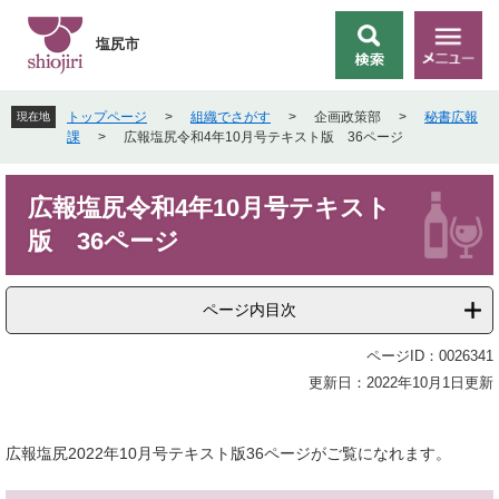
ペ
メ
ー
ニ
塩尻市
検
メ
ジ
ュ
索
ニ
の
ー
ュ
先
を
トップページ
>
組織でさがす
>
企画政策部
>
秘書広報
現在地
ー
頭
飛
課
>
広報塩尻令和4年10月号テキスト版 36ページ
で
ば
す
し
本
。
て
広報塩尻令和4年10月号テキスト
文
本
版 36ページ
文
へ
ページ内目次
ページID：0026341
更新日：2022年10月1日更新
広報塩尻2022年10月号テキスト版36ページがご覧になれます。