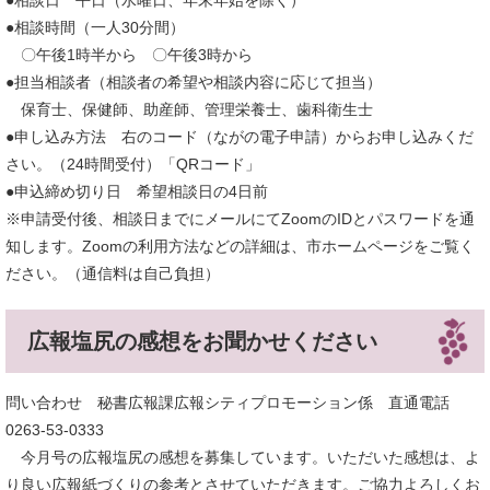
●相談日 平日（水曜日、年末年始を除く）
●相談時間（一人30分間）
〇午後1時半から 〇午後3時から
●担当相談者（相談者の希望や相談内容に応じて担当）
保育士、保健師、助産師、管理栄養士、歯科衛生士
●申し込み方法 右のコード（ながの電子申請）からお申し込みくだ
さい。（24時間受付）「QRコード」
●申込締め切り日 希望相談日の4日前
※申請受付後、相談日までにメールにてZoomのIDとパスワードを通
知します。Zoomの利用方法などの詳細は、市ホームページをご覧く
ださい。（通信料は自己負担）
広報塩尻の感想をお聞かせください
問い合わせ 秘書広報課広報シティプロモーション係 直通電話
0263-53-0333
今月号の広報塩尻の感想を募集しています。いただいた感想は、よ
り良い広報紙づくりの参考とさせていただきます。ご協力よろしくお