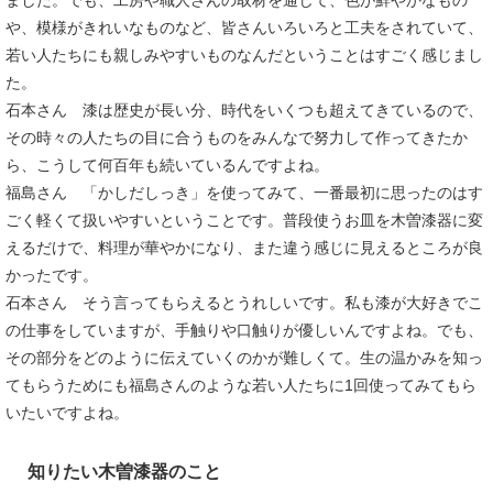
ました。でも、工房や職人さんの取材を通じて、色が鮮やかなもの
や、模様がきれいなものなど、皆さんいろいろと工夫をされていて、
若い人たちにも親しみやすいものなんだということはすごく感じまし
た。
石本さん 漆は歴史が長い分、時代をいくつも超えてきているので、
その時々の人たちの目に合うものをみんなで努力して作ってきたか
ら、こうして何百年も続いているんですよね。
福島さん 「かしだしっき」を使ってみて、一番最初に思ったのはす
ごく軽くて扱いやすいということです。普段使うお皿を木曽漆器に変
えるだけで、料理が華やかになり、また違う感じに見えるところが良
かったです。
石本さん そう言ってもらえるとうれしいです。私も漆が大好きでこ
の仕事をしていますが、手触りや口触りが優しいんですよね。でも、
その部分をどのように伝えていくのかが難しくて。生の温かみを知っ
てもらうためにも福島さんのような若い人たちに1回使ってみてもら
いたいですよね。
知りたい木曽漆器のこと