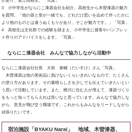
があり、喜ぶ高校生。「写真」
3 小中学生がならにこ漆器会社を紹介。高校生から木曽漆器の魅力
を質問。「他の器と形が一緒でも、どれだけ思いを込めて作ったかに
より他のものとは違うぬくもりがあり、そこが魅力です。」「写真」
4 高校生は文化祭での経験を踏まえ、小中学生に接客やパンフレッ
ト作りのアドバイスをします。「写真」
ならにこ漆器会社 みんなで協力しながら活動中
ならにこ漆器会社社長 大前 泰輔（だいすけ）さん「写真」
木曽漆器は他の美術品に負けないくらいきれいなもので、たくさん
の塗り方があります。その素晴らしさを少しでも伝えていきたいとい
う思いで活動しています。また、楢川に住む人が増えて、漆器づくり
をもっと知ってもらえれば良いなと思っています。みんなで協力しな
がら、意見が飛び交う職場です。これからもみんなをリードしながら
頑張りたいです。
宿泊施設「BYAKU Narai」 地域、木曽漆器、