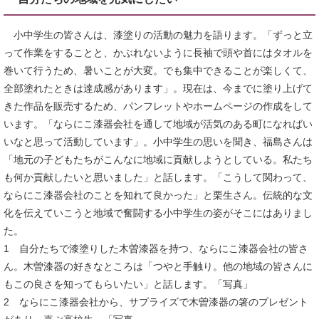
小中学生の皆さんは、漆塗りの活動の魅力を語ります。「ずっと立
って作業をすることと、かぶれないように長袖で頭や首にはタオルを
巻いて行うため、暑いことが大変。でも集中できることが楽しくて、
全部塗れたときは達成感があります」。現在は、今までに塗り上げて
きた作品を販売するため、パンフレットやホームページの作成をして
います。「ならにこ漆器会社を通して地域が活気のある町になればい
いなと思って活動しています」。小中学生の思いを聞き、福島さんは
「地元の子どもたちがこんなに地域に貢献しようとしている。私たち
も何か貢献したいと思いました」と話します。「こうして関わって、
ならにこ漆器会社のことを知れて良かった」と栗生さん。伝統的な文
化を伝えていこうと地域で奮闘する小中学生の姿がそこにはありまし
た。
1 自分たちで漆塗りした木曽漆器を持つ、ならにこ漆器会社の皆さ
ん。木曽漆器の好きなところは「つやと手触り。他の地域の皆さんに
もこの良さを知ってもらいたい」と話します。「写真」
2 ならにこ漆器会社から、サプライズで木曽漆器の箸のプレゼント