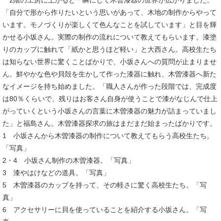
2階の工房に上がると一瞬にして木曽漆器の世界が広がりました。
「自分で形から作りたいという思いがあって、木地の制作からやって
います。モノづくりが楽しくて色んなことを試しています」と目を輝
かせる小坂さん。実際の制作の流れについて教えてもらいます。漆塗
りのカップに触れて「紙かと思うほど軽い」と大西さん。高校生たち
は知らない世界に驚くことばかりで、小坂さんへの質問が止まりませ
ん。鮮やかな色や貝殻を生かして作った漆器に触れ、木曽漆器へ新た
なイメージを持ち始めました。「職人さんが作った段階では、完成度
は80％くらいで、残りはお客さん自身が使うことで漆がなじんで仕上
がっていくという小坂さんの言葉に木曽漆器の魅力が詰まっていまし
た」と福島さん。木曽漆器探求の旅はまだまだ始まったばかりです。
1 小坂さんから木曽漆器の制作について教えてもらう高校生たち。
「写真」
2・4 小坂さん制作の木曽漆器。「写真」
3 漆やはけなどの道具。「写真」
5 木曽漆器のカップを持って、その軽さに驚く高校生たち。「写
真」
6 アクセサリーに貝を使っていることを紹介する小坂さん。「写