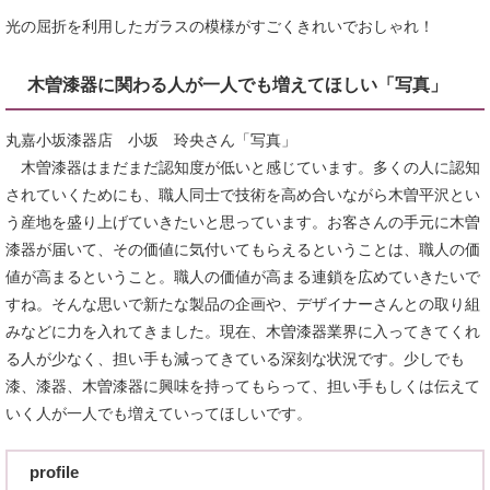
光の屈折を利用したガラスの模様がすごくきれいでおしゃれ！
木曽漆器に関わる人が一人でも増えてほしい「写真」
丸嘉小坂漆器店 小坂 玲央さん「写真」
木曽漆器はまだまだ認知度が低いと感じています。多くの人に認知
されていくためにも、職人同士で技術を高め合いながら木曽平沢とい
う産地を盛り上げていきたいと思っています。お客さんの手元に木曽
漆器が届いて、その価値に気付いてもらえるということは、職人の価
値が高まるということ。職人の価値が高まる連鎖を広めていきたいで
すね。そんな思いで新たな製品の企画や、デザイナーさんとの取り組
みなどに力を入れてきました。現在、木曽漆器業界に入ってきてくれ
る人が少なく、担い手も減ってきている深刻な状況です。少しでも
漆、漆器、木曽漆器に興味を持ってもらって、担い手もしくは伝えて
いく人が一人でも増えていってほしいです。
profile