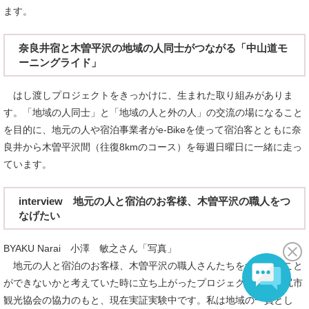
ます。
奈良井宿と木曽平沢の地域の人同士がつながる「中山道モ
ーニングライド」
はし渡しプロジェクトをきっかけに、生まれた取り組みがありま
す。「地域の人同士」と「地域の人と外の人」の交流の場になること
を目的に、地元の人や宿泊事業者がe-Bikeを使って宿泊客とともに奈
良井から木曽平沢間（往復8kmのコース）を毎週日曜日に一緒に走っ
ています。
interview 地元の人と宿泊のお客様、木曽平沢の職人をつ
なげたい
BYAKU Narai 小澤 敏之さん「写真」
地元の人と宿泊のお客様、木曽平沢の職人さんたちをつなげること
ができないかと考えていた時に立ち上がったプロジェクトで、塩尻市
観光協会の協力のもと、現在実証実験中です。私は地域の一員とし