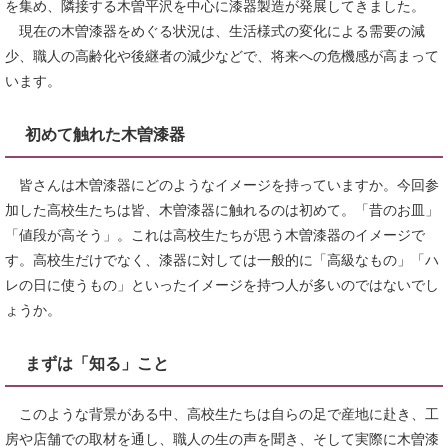
を集め、隣接する木曽平沢を中心に漆器製造が発展してきました。
現在の木曽漆器をめぐる状況は、生活様式の変化による需要の減
少、職人の高齢化や後継者の減少などで、将来への危機感が高まって
います。
初めて触れた木曽漆器
皆さんは木曽漆器にどのようなイメージを持っていますか。今回参
加した高校生たちは皆、木曽漆器に触れるのは初めて。「昔のお皿」
「値段が高そう」。これは高校生たちが思う木曽漆器のイメージで
す。高校生だけでなく、漆器に対しては一般的に「高級なもの」「ハ
レの日に使うもの」といったイメージを持つ人が多いのではないでし
ょうか。
まずは「知る」こと
このような背景がある中、高校生たちは自らの足で産地に赴き、工
房や店舗での取材を通し、職人の生の声を聞き、そして実際に木曽漆