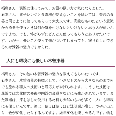
福島さん 実際に使ってみて、お皿の扱い方が気になりました。
石本さん 電子レンジと食洗機が使えないことを除いては、普通の食
器と同じように使ってもらって大丈夫です。高級なものだという意識
から漆器を使うときは何か気を付けないといけないと思う人が多いん
ですよね。でも、怖がらずにどんどん使ってもらうとありがたいで
す。万が一、長いこと使って傷がついてしまっても、塗り直しができ
るのが漆器の魅力ですからね。
人にも環境にも優しい木曽漆器
福島さん その他の木曽漆器の魅力を教えてもらいたいです。
石本さん 木曽漆器の特徴として、小さなものから大きなものまで何
でも塗れる職人の技術力と適応力が挙げられます。こうした技術は、
最近では文化財の修復や陶器の金継ぎなどにも生かされています。ま
た漆器は、漆をはじめ使用する材料も天然のものが多く、人にも環境
にも優しいんです。漆は、使えば使うほど透明感が増し、つやが出た
り、色が変化したりするんですよ。経年変化を楽しめるんです。物を