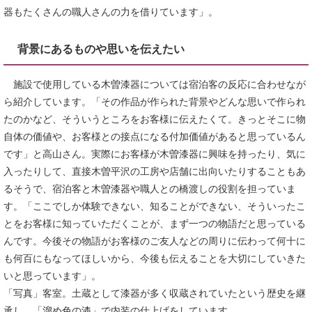
器もたくさんの職人さんの力を借りています」。
背景にあるものや思いを伝えたい
施設で使用している木曽漆器については宿泊客の反応に合わせなが
ら紹介しています。「その作品が作られた背景やどんな思いで作られ
たのかなど、そういうところをお客様に伝えたくて。きっとそこに物
自体の価値や、お客様との接点になる付加価値があると思っているん
です」と高山さん。実際にお客様が木曽漆器に興味を持ったり、気に
入ったりして、直接木曽平沢の工房や店舗に出向いたりすることもあ
るそうで、宿泊客と木曽漆器や職人との橋渡しの役割を担っていま
す。「ここでしか体験できない、知ることができない、そういったこ
とをお客様に知っていただくことが、まず一つの物語だと思っている
んです。今後その物語がお客様のご友人などの周りに伝わって何十に
も何百にもなってほしいから、今後も伝えることを大切にしていきた
いと思っています」。
「写真」客室。土蔵として漆器が多く収蔵されていたという歴史を継
承し、「溜め色の漆」で内装の仕上げをしています。