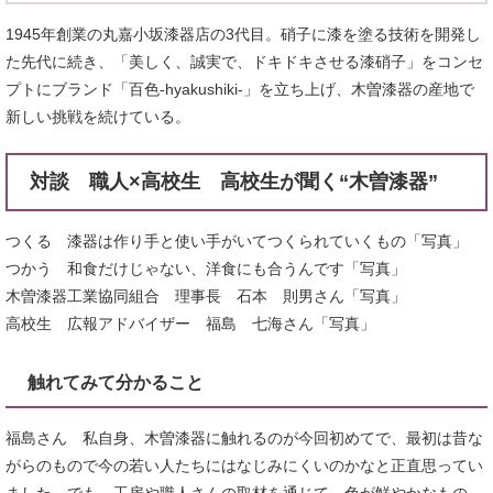
1945年創業の丸嘉小坂漆器店の3代目。硝子に漆を塗る技術を開発し
た先代に続き、「美しく、誠実で、ドキドキさせる漆硝子」をコンセ
プトにブランド「百色-hyakushiki-」を立ち上げ、木曽漆器の産地で
新しい挑戦を続けている。
対談 職人×高校生 高校生が聞く“木曽漆器”
つくる 漆器は作り手と使い手がいてつくられていくもの「写真」
つかう 和食だけじゃない、洋食にも合うんです「写真」
木曽漆器工業協同組合 理事長 石本 則男さん「写真」
高校生 広報アドバイザー 福島 七海さん「写真」
触れてみて分かること
福島さん 私自身、木曽漆器に触れるのが今回初めてで、最初は昔な
がらのもので今の若い人たちにはなじみにくいのかなと正直思ってい