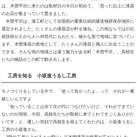
は、木曽平沢に来たのは取材日の今日が初めて。「思った以上に漆器
のお店が集まっていて驚きました」
木曽平沢は、漆工町として全国初の重要伝統的建造物群保存地区に
選定されました。たくさんの漆器店が軒を連ね、この地ならではの伝
統技術が人から人へ何世代にもわたり、確かな形で地域に息づいてい
ます。木曽漆器の産地として、たくさんの漆器と職人に出会うことが
できる、そんな他の地域とは違う魅力がある町「木曽平沢」。高校生
たちの物語がこの町で動き出します。
工房を知る 小坂進うるし工房
モノづくりをしている中で、「使って良かったよ」って それが一番
嬉しいんですよ
「知っていることは全て次の代につなげたいけど、それができてい
ないのが現状。今回、高校生たちが取材に来てくれてすごくありがた
いです」と、優しい笑顔で高校生を迎えてくれたのは、小坂進うるし
工房の小坂進さん。