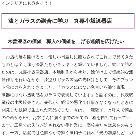
インテリアにも良さそう！
漆とガラスの融合に学ぶ 丸嘉小坂漆器店
木曽漆器の価値 職人の価値を上げる連鎖を広げたい
お店の扉を開けると、優しい日差しに照らされてこれまで見てきた
ものとは全く違う漆器たちがキラキラと輝いていました。続いて訪れ
たのは、丸嘉小坂漆器店。木地制作から塗り、絵付けまで伝統的な漆
器作りを行いながら、漆塗りガラス製品の先駆けとして、そのブラン
ド化に力を入れてきました。「ガラスにはない色合いを漆で表現し、
漆器にはない透明感をガラスで表現しています」と話すのは、代表取
締役の小坂玲央さん。先代が、経済の悪化で仕事がなくなったときに
開発した技術で生まれた商品でした。今は、「漆硝子」と呼んで商品
の企画からPR、お客さんに届くまでの全ての工程を自社で行ってい
ます。工房での失敗が許されない手作業に、高校生たちは息をのみま
す。一方、店舗では色鮮やかで輝く漆硝子に触れ「光の加減など、ガ