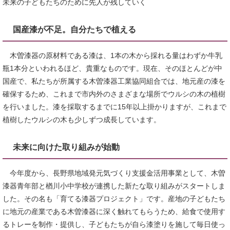
未来の子どもたちのために先人が残していく
国産漆が不足。自分たちで植える
木曽漆器の原材料である漆は、1本の木から採れる量はわずか牛乳
瓶1本分といわれるほど、貴重なものです。現在、そのほとんどが中
国産で、私たちが所属する木曽漆器工業協同組合では、地元産の漆を
確保するため、これまで市内外のさまざまな場所でウルシの木の植樹
を行いました。漆を採取するまでに15年以上掛かりますが、これまで
植樹したウルシの木も少しずつ成長しています。
未来に向けた取り組みが始動
今年度から、長野県地域発元気づくり支援金活用事業として、木曽
漆器青年部と楢川小中学校が連携した新たな取り組みがスタートしま
した。その名も「育てる漆器プロジェクト」です。産地の子どもたち
に地元の産業である木曽漆器に深く触れてもらうため、給食で使用す
るトレーを制作・提供し、子どもたちが自ら漆塗りを施して毎日使っ