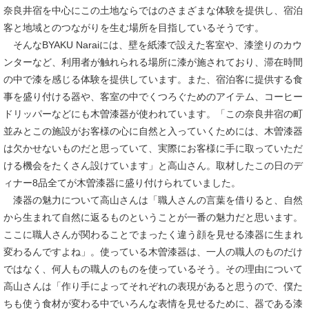
奈良井宿を中心にこの土地ならではのさまざまな体験を提供し、宿泊
客と地域とのつながりを生む場所を目指しているそうです。
そんなBYAKU Naraiには、壁を紙漆で設えた客室や、漆塗りのカウ
ンターなど、利用者が触れられる場所に漆が施されており、滞在時間
の中で漆を感じる体験を提供しています。また、宿泊客に提供する食
事を盛り付ける器や、客室の中でくつろぐためのアイテム、コーヒー
ドリッパーなどにも木曽漆器が使われています。「この奈良井宿の町
並みとこの施設がお客様の心に自然と入っていくためには、木曽漆器
は欠かせないものだと思っていて、実際にお客様に手に取っていただ
ける機会をたくさん設けています」と高山さん。取材したこの日のデ
ィナー8品全てが木曽漆器に盛り付けられていました。
漆器の魅力について高山さんは「職人さんの言葉を借りると、自然
から生まれて自然に返るものということが一番の魅力だと思います。
ここに職人さんが関わることでまったく違う顔を見せる漆器に生まれ
変わるんですよね」。使っている木曽漆器は、一人の職人のものだけ
ではなく、何人もの職人のものを使っているそう。その理由について
高山さんは「作り手によってそれぞれの表現があると思うので、僕た
ちも使う食材が変わる中でいろんな表情を見せるために、器である漆