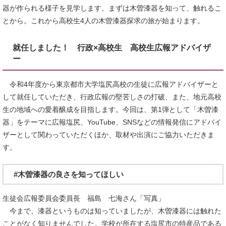
器が作られる様子を見学します。まずは木曽漆器を知って、触れるこ
とから。これから高校生4人の木曽漆器探求の旅が始まります。
就任しました！ 行政×高校生 高校生広報アドバイザ
ー
令和4年度から東京都市大学塩尻高校の生徒に広報アドバイザーと
して就任していただき、行政広報の堅苦しさの打破、また、地元高校
生の地域への愛着醸成を目指します。今回は、第1弾として「木曽漆
器」をテーマに広報塩尻、YouTube、SNSなどの情報発信にアドバイ
ザーとして関わっていただくほか、取材や出演にご協力いただきま
す。
#木曽漆器の良さを知ってほしい
生徒会広報委員会委員長 福島 七海さん「写真」
今まで、漆器というものは知っていましたが、木曽漆器には触れた
ことがなく知りませんでした。学校が所在する塩尻市の特産品である