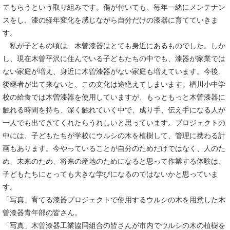
てもらうという取り組みです。傷が付いても、毎年一緒にメンテナン
スをし、漆の経年変化を感じながら自分だけの漆器に育てていきま
す。
私が子どもの頃は、木曽漆器はとても身近にあるものでした。しか
し、現在木曽平沢に住んでいる子どもたちの中でも、漆器が家業では
ない家庭が増え、身近に木曽漆器がない家庭も増えています。今後、
後継者が出て来ないと、この文化は途絶えてしまいます。楢川小中学
校の給食では木曽漆器を使用していますが、もっともっと木曽漆器に
触れる時間を持ち、深く触れていく中で、成り手、伝え手になる人が
一人でも出てきてくれたらうれしいと思っています。プロジェクトの
中には、子どもたちが学校にウルシの木を植樹して、管理に携わる計
画もあります。今やっていることが自分のためだけではなく、人のた
め、未来のため、将来の産地のためになると思って作業する体験は、
子どもたちにとっても大きな学びになるのではないかと思っていま
す。
「写真」育てる漆器プロジェクトで使用するウルシの木を用意した木
曽漆器青年部の皆さん。
「写真」木曽漆器工業協同組合の皆さんが市内でウルシの木の植樹を