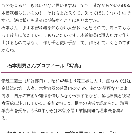
ものを見ると、きれいだなと思いますね。でも、昔ながらのいわゆる
木曽漆器らしいものも、それもまた良くて、失ってほしくないもので
すね。逆に私たち若者に期待することはありますか。
石本さん まず木曽漆器を知らない人が多いと思うので、知ってもら
って後世に伝えていってもらいたいです。木曽漆器は職人だけで作り
上げるものではなく、作り手と使い手がいて、作られていくものです
からね。
石本則男さんプロフィール「写真」
伝統工芸士（加飾部門）。昭和43年より漆工界に入り、産地内では沈
金技法の第一人者。木曽漆器の普及PRのため、各地の講座などに出
向き、自身の技術や知識を惜しみなく伝授するなど、産地振興と後継
者育成に注力している。令和2年には、長年の功労が認められ、瑞宝
単光章を受章。令和3年からは木曽漆器工業協同組合理事長を務め
る。