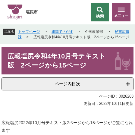
ペ
メ
ー
ニ
塩尻市
検
メ
ジ
ュ
索
ニ
の
ー
ュ
先
を
トップページ
>
組織でさがす
>
企画政策部
>
秘書広報
現在地
ー
頭
飛
課
>
広報塩尻令和4年10月号テキスト版 2ページから15ページ
で
ば
す
し
本
。
て
広報塩尻令和4年10月号テキスト
文
本
版 2ページから15ページ
文
へ
ページ内目次
ページID：0026263
更新日：2022年10月1日更新
広報塩尻2022年10月号テキスト版2ページから15ページがご覧になれ
ます