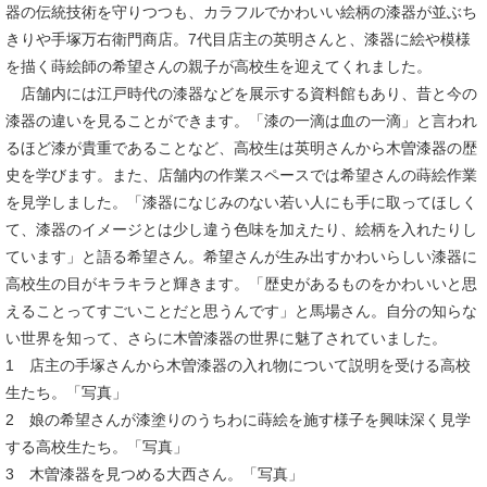
器の伝統技術を守りつつも、カラフルでかわいい絵柄の漆器が並ぶち
きりや手塚万右衛門商店。7代目店主の英明さんと、漆器に絵や模様
を描く蒔絵師の希望さんの親子が高校生を迎えてくれました。
店舗内には江戸時代の漆器などを展示する資料館もあり、昔と今の
漆器の違いを見ることができます。「漆の一滴は血の一滴」と言われ
るほど漆が貴重であることなど、高校生は英明さんから木曽漆器の歴
史を学びます。また、店舗内の作業スペースでは希望さんの蒔絵作業
を見学しました。「漆器になじみのない若い人にも手に取ってほしく
て、漆器のイメージとは少し違う色味を加えたり、絵柄を入れたりし
ています」と語る希望さん。希望さんが生み出すかわいらしい漆器に
高校生の目がキラキラと輝きます。「歴史があるものをかわいいと思
えることってすごいことだと思うんです」と馬場さん。自分の知らな
い世界を知って、さらに木曽漆器の世界に魅了されていました。
1 店主の手塚さんから木曽漆器の入れ物について説明を受ける高校
生たち。「写真」
2 娘の希望さんが漆塗りのうちわに蒔絵を施す様子を興味深く見学
する高校生たち。「写真」
3 木曽漆器を見つめる大西さん。「写真」