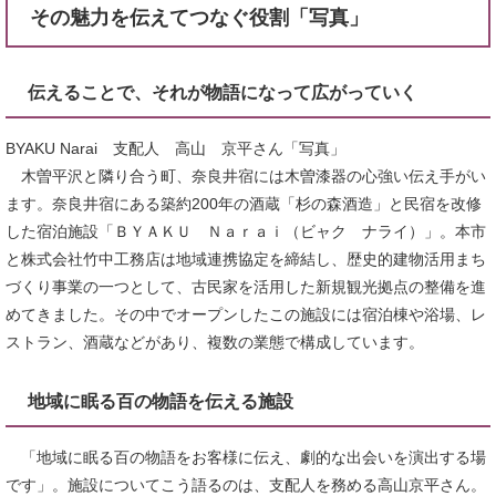
その魅力を伝えてつなぐ役割「写真」
伝えることで、それが物語になって広がっていく
BYAKU Narai 支配人 高山 京平さん「写真」
木曽平沢と隣り合う町、奈良井宿には木曽漆器の心強い伝え手がい
ます。奈良井宿にある築約200年の酒蔵「杉の森酒造」と民宿を改修
した宿泊施設「ＢＹＡＫＵ Ｎａｒａｉ（ビャク ナライ）」。本市
と株式会社竹中工務店は地域連携協定を締結し、歴史的建物活用まち
づくり事業の一つとして、古民家を活用した新規観光拠点の整備を進
めてきました。その中でオープンしたこの施設には宿泊棟や浴場、レ
ストラン、酒蔵などがあり、複数の業態で構成しています。
地域に眠る百の物語を伝える施設
「地域に眠る百の物語をお客様に伝え、劇的な出会いを演出する場
です」。施設についてこう語るのは、支配人を務める高山京平さん。