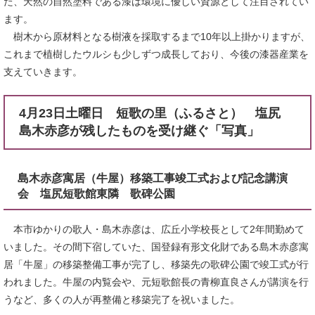
た、天然の自然塗料である漆は環境に優しい資源として注目されてい
ます。
樹木から原材料となる樹液を採取するまで10年以上掛かりますが、
これまで植樹したウルシも少しずつ成長しており、今後の漆器産業を
支えていきます。
4月23日土曜日 短歌の里（ふるさと） 塩尻
島木赤彦が残したものを受け継ぐ「写真」
島木赤彦寓居（牛屋）移築工事竣工式および記念講演
会 塩尻短歌館東隣 歌碑公園
本市ゆかりの歌人・島木赤彦は、広丘小学校長として2年間勤めて
いました。その間下宿していた、国登録有形文化財である島木赤彦寓
居「牛屋」の移築整備工事が完了し、移築先の歌碑公園で竣工式が行
われました。牛屋の内覧会や、元短歌館長の青柳直良さんが講演を行
うなど、多くの人が再整備と移築完了を祝いました。