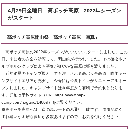
4月29日金曜日 高ボッチ高原 2022年シーズン
がスタート
高ボッチ高原開山祭 高ボッチ高原「写真」
高ボッチ高原の2022年シーズンがいよいよスタートしました。この
日、来訪者の安全を祈願して、開山祭が行われました。その後松本ア
ルプホルンクラブによる演奏が爽やかな高原に響き渡りました。
近年絶景のキャンプ場としても注目される高ボッチ高原。昨年キャ
ンプサイトエリアが充実し、今春には公衆トイレがリニューアルオー
プンしました。キャンプサイトは今年度から有料で予約制となりま
す。詳細は予約サイト（URL https://www.nap-
camp.com/nagano/14809）をご覧ください。
※高ボッチ高原へは、崖の湯ルートのみ通行可能です。道路が狭く、
すれ違いが困難な箇所が多数ありますので、お気を付けください。