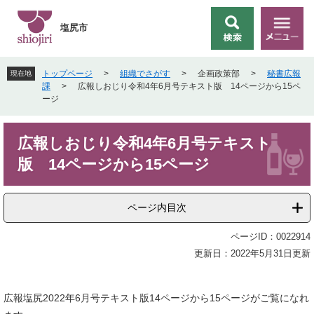
ペ
メ
ー
ニ
塩尻市
検
メ
ジ
ュ
索
ニ
の
ー
ュ
先
を
トップページ
>
組織でさがす
>
企画政策部
>
秘書広報
現在地
ー
頭
飛
課
>
広報しおじり令和4年6月号テキスト版 14ページから15ペ
で
ば
ージ
す
し
。
て
本
本
広報しおじり令和4年6月号テキスト
文
文
版 14ページから15ページ
へ
ページ内目次
ページID：0022914
更新日：2022年5月31日更新
広報塩尻2022年6月号テキスト版14ページから15ページがご覧になれ