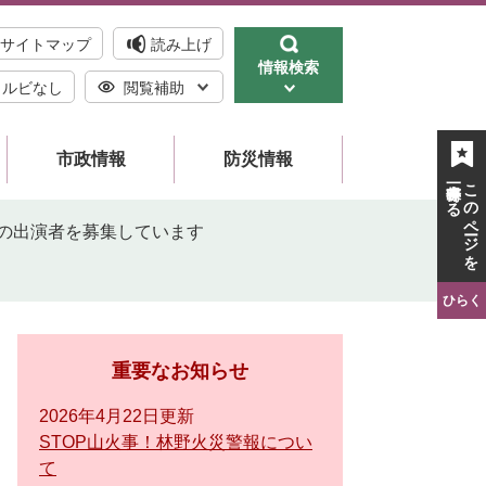
サイトマップ
読み上げ
情報検索
ルビなし
閲覧補助
市政情報
防災情報
一時保存する
このページを
の出演者を募集しています
ひらく
重要なお知らせ
2026年4月22日更新
STOP山火事！林野火災警報につい
て