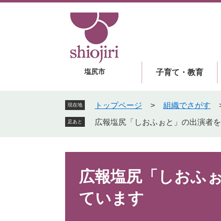
ペ
メ
ー
ニ
ジ
ュ
の
ー
先
を
頭
飛
塩尻市
子育て・教育
で
ば
す
し
。
て
トップページ
>
組織でさがす
現在地
本
広報塩尻「しおふぉと」の出演者を
足あと
文
へ
本
文
広報塩尻「しおふ
ています