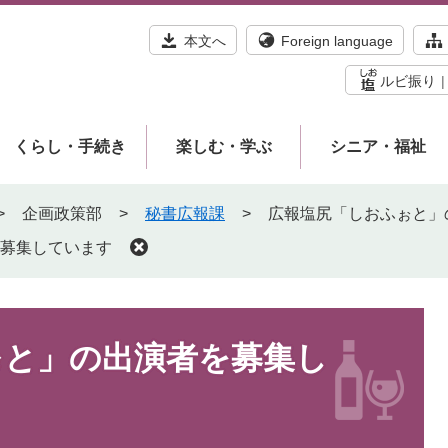
本文へ
Foreign language
ルビ振り
くらし・手続き
楽しむ・学ぶ
シニア・福祉
>
企画政策部
>
秘書広報課
>
広報塩尻「しおふぉと」
募集しています
ぉと」の出演者を募集し