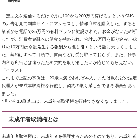
事例2
「定型文を送信するだけで月に100から200万円稼げる」というSNS
の広告を見て副業サイトにアクセスし、情報商材を購入した。すると
業者から電話で25万円の有料プランに勧誘された。お金がないため断
ったが、消費者金融への借金を勧められ、合計15万円を振り込み、残
りの10万円は今後発生する報酬から差し引くという話に乗ってしまっ
た。契約はすべて口頭で、書面などは受け取っておらず、また、仕事
内容も広告とは違ったため契約を取り消したいが応じてもらえない。
「イラスト」
これまで上記の事例は、20歳未満であれば本人、または親などの法定
代理人が未成年取消権を行使し、契約の取り消しができる場合があり
ました。
4月から18歳以上は、未成年者取消権を行使できなくなりました。
未成年者取消権とは
未成年者取消権は、未成年者を保護するためのものであり、未成年者