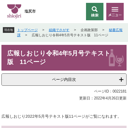
ペ
メ
ー
ニ
塩尻市
検
メ
ジ
ュ
索
ニ
の
ー
ュ
先
を
トップページ
>
組織でさがす
>
企画政策部
>
秘書広報
現在地
ー
頭
飛
課
>
広報しおじり令和4年5月号テキスト版 11ページ
で
ば
す
し
本
。
て
広報しおじり令和4年5月号テキスト
文
本
版 11ページ
文
へ
ページ内目次
ページID：0022181
更新日：2022年4月26日更新
広報しおじり2022年5月号テキスト版11ページがご覧になれます。