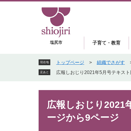
ペ
メ
ー
ニ
ジ
ュ
の
ー
先
を
頭
飛
塩尻市
子育て・教育
で
ば
す
し
。
て
トップページ
>
組織でさがす
現在地
本
広報しおじり2021年5月号テキス
足あと
文
へ
本
文
広報しおじり2021
ージから9ページ