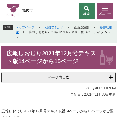
ペ
メ
ー
ニ
塩尻市
検
メ
ジ
ュ
索
ニ
の
ー
ュ
先
を
トップページ
>
組織でさがす
>
企画政策部
>
秘書広報
現在地
ー
頭
飛
課
>
広報しおじり2021年12月号テキスト版14ページから15ペー
で
ば
ジ
す
し
。
て
本
本
広報しおじり2021年12月号テキス
文
文
ト版14ページから15ページ
へ
ページ内目次
ページID：0017069
更新日：2021年11月30日更新
広報しおじり2021年12月号テキスト版14ページから15ページがご覧