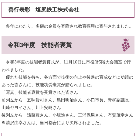
善行表彰 塩尻鉄工株式会社
多年にわたり、多額の金員を寄附され教育振興に寄与されました。
令和3年度 技能者褒賞
令和3年度の技能者褒賞式が、11月10日に市役所5階大会議室で行
われました。
優れた技能を持ち、各方面で技術の向上や後進の育成などに功績の
あった皆さんに、技能功労褒賞が贈られました。
「写真」技能者褒賞を受賞された皆さん
前列左から 五味賢司さん、島田明治さん、小口市長、青柳副議長、
山崎ヤヨイさん、川上安嗣さん
後列左から 遠藤豊さん、小坂進さん、三浦保男さん、有賀茂幸さん
※清沢由幸さんは、当日都合により欠席されました。