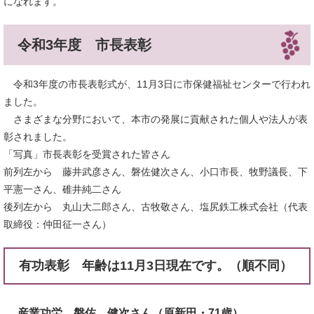
になれます。
令和3年度 市長表彰
令和3年度の市長表彰式が、11月3日に市保健福祉センターで行われ
ました。
さまざまな分野において、本市の発展に貢献された個人や法人が表
彰されました。
「写真」市長表彰を受賞された皆さん
前列左から 藤井武彦さん、磐佐健次さん、小口市長、牧野議長、下
平憲一さん、碓井純二さん
後列左から 丸山大二郎さん、古牧敬さん、塩尻鉄工株式会社（代表
取締役：仲田征一さん）
有功表彰 年齢は11月3日現在です。（順不同）
産業功労 磐佐 健次さん（原新田・71歳）