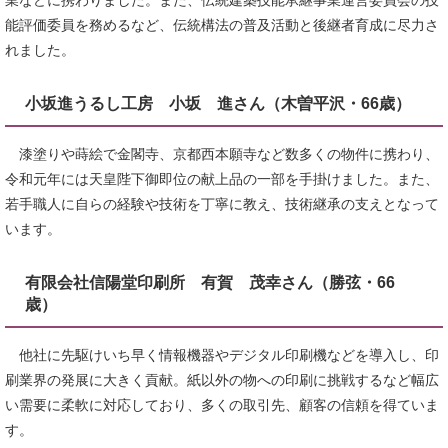
業などに携わりました。また、伝統建築技能承継事業運営委員会の技
能評価委員を務めるなど、伝統構法の普及活動と後継者育成に尽力さ
れました。
小坂進うるし工房 小坂 進さん（木曽平沢・66歳）
漆塗りや蒔絵で金閣寺、京都西本願寺など数多くの物件に携わり、
令和元年には天皇陛下御即位の献上品の一部を手掛けました。また、
若手職人に自らの経験や技術を丁寧に教え、技術継承の支えとなって
います。
有限会社信陽堂印刷所 有賀 茂幸さん（勝弦・66
歳）
他社に先駆けいち早く情報機器やデジタル印刷機などを導入し、印
刷業界の発展に大きく貢献。紙以外の物への印刷に挑戦するなど幅広
い需要に柔軟に対応しており、多くの取引先、顧客の信頼を得ていま
す。