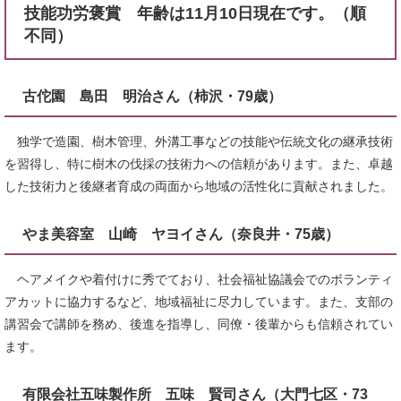
技能功労褒賞 年齢は11月10日現在です。（順
不同）
古佗園 島田 明治さん（柿沢・79歳）
独学で造園、樹木管理、外溝工事などの技能や伝統文化の継承技術
を習得し、特に樹木の伐採の技術力への信頼があります。また、卓越
した技術力と後継者育成の両面から地域の活性化に貢献されました。
やま美容室 山崎 ヤヨイさん（奈良井・75歳）
ヘアメイクや着付けに秀でており、社会福祉協議会でのボランティ
アカットに協力するなど、地域福祉に尽力しています。また、支部の
講習会で講師を務め、後進を指導し、同僚・後輩からも信頼されてい
ます。
有限会社五味製作所 五味 賢司さん（大門七区・73