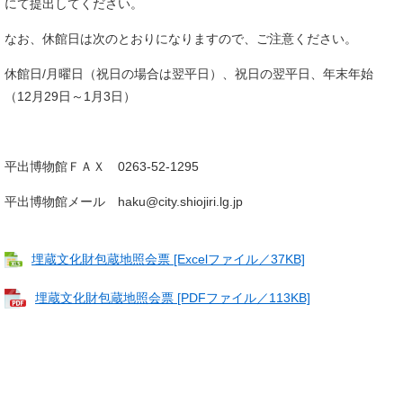
にて提出してください。
なお、休館日は次のとおりになりますので、ご注意ください。
休館日/月曜日（祝日の場合は翌平日）、祝日の翌平日、年末年始
（12月29日～1月3日）
平出博物館ＦＡＸ 0263-52-1295
平出博物館メール haku@city.shiojiri.lg.jp​
埋蔵文化財包蔵地照会票 [Excelファイル／37KB]
埋蔵文化財包蔵地照会票 [PDFファイル／113KB]