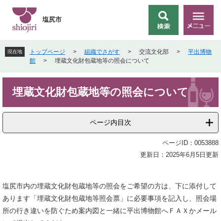
ペ
メ
ー
ニ
塩尻市
検
メ
ジ
ュ
索
ニ
の
ー
ュ
先
を
トップページ
>
組織でさがす
>
交流文化部
>
平出博物
現在地
ー
頭
飛
館
>
埋蔵文化財包蔵地等の照会について
で
ば
す
し
本
。
て
埋蔵文化財包蔵地等の照会について
文
本
文
へ
ページ内目次
ページID：0053888
更新日：2025年6月5日更新
塩尻市内の埋蔵文化財包蔵地等の照会をご希望の方は、下に添付して
あります「埋蔵文化財包蔵地等照会票」に必要事項を記入し、照会場
所の行き違いを防ぐため案内図と一緒に平出博物館へＦＡＸかメール