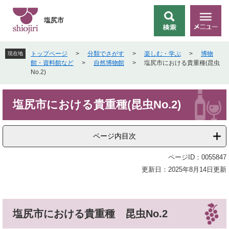
ペ
メ
ー
ニ
塩尻市
検
メ
ジ
ュ
索
ニ
の
ー
ュ
先
を
トップページ
>
分類でさがす
>
楽しむ・学ぶ
>
博物
現在地
ー
頭
飛
館・資料館など
>
自然博物館
>
塩尻市における貴重種(昆虫
で
ば
No.2)
す
し
。
て
本
本
塩尻市における貴重種(昆虫No.2)
文
文
へ
ページ内目次
ページID：0055847
更新日：2025年8月14日更新
塩尻市における貴重種 昆虫No.2