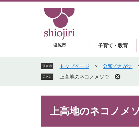
ペ
メ
ー
ニ
ジ
ュ
の
ー
先
を
頭
飛
塩尻市
子育て・教育
で
ば
す
し
。
て
トップページ
>
分類でさがす
現在地
本
上高地のネコノメソウ
足あと
文
へ
本
文
上高地のネコノメ