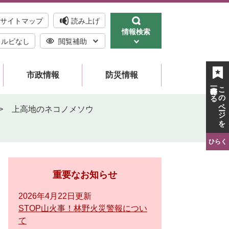
サイトマップ
読み上げ
情報検索
ルビなし
閲覧補助
市政情報
防災情報
一時保存する
このページを
>
上高地のネコノメソウ
ひらく
重要なお知らせ
2026年4月22日更新
STOP山火事！林野火災警報につい
て