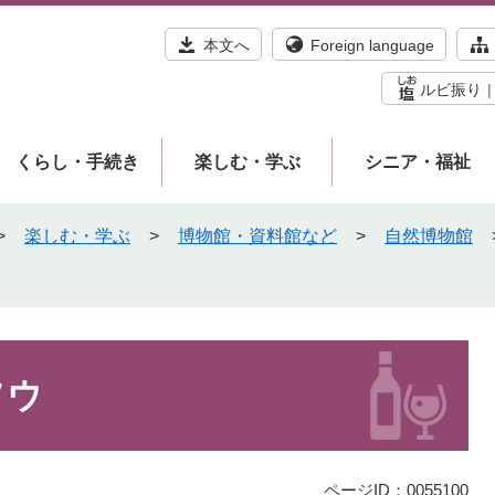
本文へ
Foreign language
ルビ振り
くらし・手続き
楽しむ・学ぶ
シニア・福祉
>
楽しむ・学ぶ
>
博物館・資料館など
>
自然博物館
ソウ
ページID：0055100