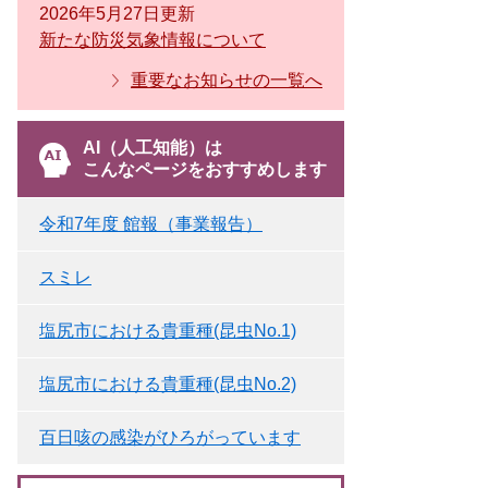
2026年5月27日更新
新たな防災気象情報について
重要なお知らせの一覧へ
AI（人工知能）は
こんなページをおすすめします
令和7年度 館報（事業報告）
スミレ
塩尻市における貴重種(昆虫No.1)
塩尻市における貴重種(昆虫No.2)
百日咳の感染がひろがっています