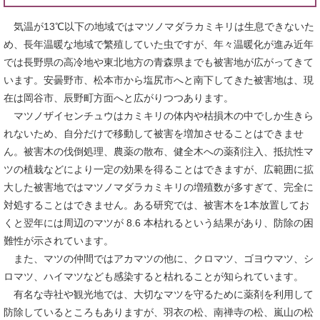
気温が13℃以下の地域ではマツノマダラカミキリは生息できないた
め、長年温暖な地域で繁殖していた虫ですが、年々温暖化が進み近年
では長野県の高冷地や東北地方の青森県までも被害地が広がってきて
います。安曇野市、松本市から塩尻市へと南下してきた被害地は、現
在は岡谷市、辰野町方面へと広がりつつあります。
マツノザイセンチュウはカミキリの体内や枯損木の中でしか生きら
れないため、自分だけで移動して被害を増加させることはできませ
ん。被害木の伐倒処理、農薬の散布、健全木への薬剤注入、抵抗性マ
ツの植栽などにより一定の効果を得ることはできますが、広範囲に拡
大した被害地ではマツノマダラカミキリの増殖数が多すぎて、完全に
対処することはできません。ある研究では、被害木を1本放置してお
くと翌年には周辺のマツが 8.6 本枯れるという結果があり、防除の困
難性が示されています。
また、マツの仲間ではアカマツの他に、クロマツ、ゴヨウマツ、シ
ロマツ、ハイマツなども感染すると枯れることが知られています。
有名な寺社や観光地では、大切なマツを守るために薬剤を利用して
防除しているところもありますが、羽衣の松、南禅寺の松、嵐山の松