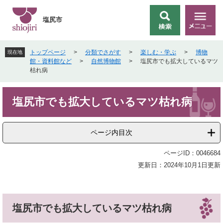
ペ
メ
ー
ニ
塩尻市
検
メ
ジ
ュ
索
ニ
の
ー
ュ
先
を
トップページ
>
分類でさがす
>
楽しむ・学ぶ
>
博物
現在地
ー
頭
飛
館・資料館など
>
自然博物館
>
塩尻市でも拡大しているマツ
で
ば
枯れ病
す
し
。
て
本
本
塩尻市でも拡大しているマツ枯れ病
文
文
へ
ページ内目次
ページID：0046684
更新日：2024年10月1日更新
塩尻市でも拡大しているマツ枯れ病