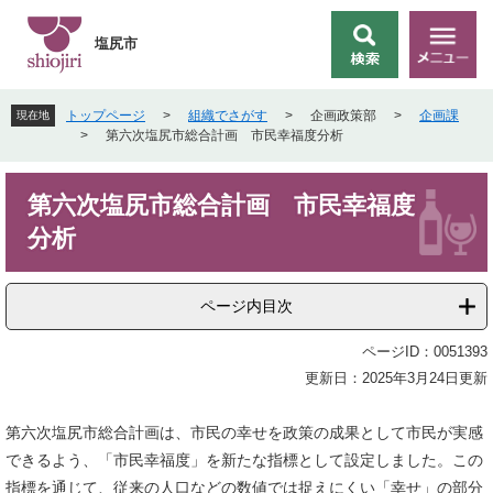
ペ
メ
ー
ニ
塩尻市
検
メ
ジ
ュ
索
ニ
の
ー
ュ
先
を
トップページ
>
組織でさがす
>
企画政策部
>
企画課
現在地
ー
頭
飛
>
第六次塩尻市総合計画 市民幸福度分析
で
ば
す
し
本
。
て
第六次塩尻市総合計画 市民幸福度
文
本
分析
文
へ
ページ内目次
ページID：0051393
更新日：2025年3月24日更新
第六次塩尻市総合計画は、市民の幸せを政策の成果として市民が実感
できるよう、「市民幸福度」を新たな指標として設定しました。この
指標を通じて、従来の人口などの数値では捉えにくい「幸せ」の部分