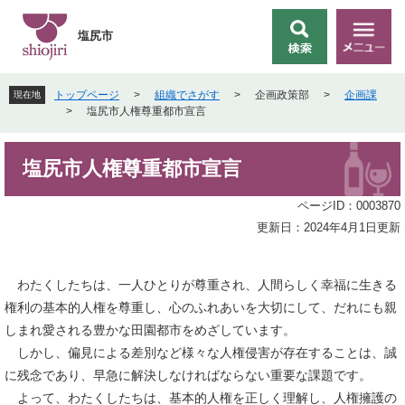
ペ
メ
ー
ニ
塩尻市
検
メ
ジ
ュ
索
ニ
の
ー
ュ
先
を
トップページ
>
組織でさがす
>
企画政策部
>
企画課
現在地
ー
頭
飛
>
塩尻市人権尊重都市宣言
で
ば
す
し
本
。
て
塩尻市人権尊重都市宣言
文
本
文
ページID：0003870
へ
更新日：2024年4月1日更新
わたくしたちは、一人ひとりが尊重され、人間らしく幸福に生きる
権利の基本的人権を尊重し、心のふれあいを大切にして、だれにも親
しまれ愛される豊かな田園都市をめざしています。
しかし、偏見による差別など様々な人権侵害が存在することは、誠
に残念であり、早急に解決しなければならない重要な課題です。
よって、わたくしたちは、基本的人権を正しく理解し、人権擁護の