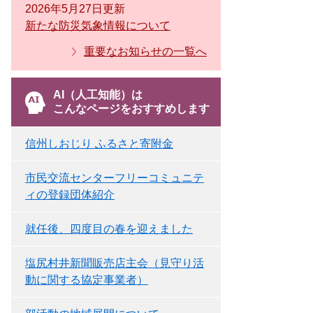
2026年5月27日更新
新たな防災気象情報について
重要なお知らせの一覧へ
AI（人工知能）は
こんなページをおすすめします
信州しおじり ふるさと寄附金
市民交流センターフリーコミュニテ
ィの登録団体紹介
就任後、四度目の春を迎えました
塩尻村井新聞販売店主会（見守り活
動に関する協定事業者）