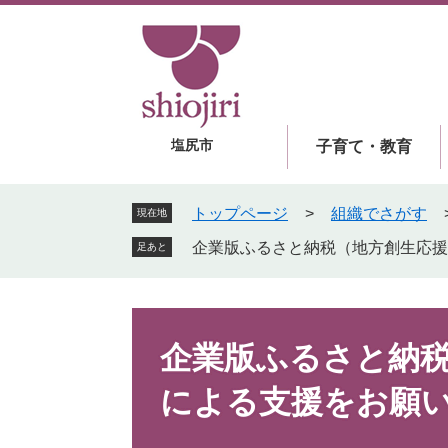
ペ
メ
ー
ニ
ジ
ュ
の
ー
先
を
頭
飛
塩尻市
子育て・教育
で
ば
す
し
。
て
トップページ
>
組織でさがす
現在地
本
企業版ふるさと納税（地方創生応援
足あと
文
へ
本
文
企業版ふるさと納
による支援をお願