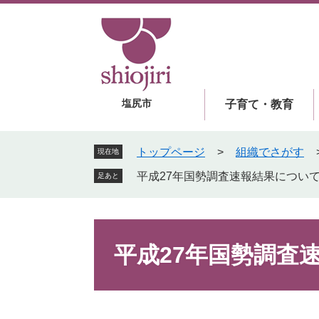
ペ
メ
ー
ニ
ジ
ュ
の
ー
先
を
頭
飛
塩尻市
子育て・教育
で
ば
す
し
。
て
トップページ
>
組織でさがす
現在地
本
平成27年国勢調査速報結果につい
足あと
文
へ
本
文
平成27年国勢調査