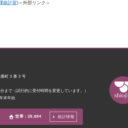
課統計室)
＜外部リンク＞
町 3 番 3 号
30分まで（試行的に受付時間を変更しています。）
年末年始
世帯：
29,694
統計情報