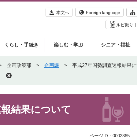
本文へ
Foreign language
ルビ振り
くらし・手続き
楽しむ・学ぶ
シニア・福祉
>
企画政策部
>
企画課
>
平成27年国勢調査速報結果
て
速報結果について
ページID：0002365