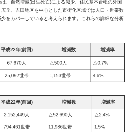
は、自然増減(出生死亡)による減少、住民基本台帳の外国
、広丘、吉田地区を中心とした市街化区域では人口・世帯数
減少をカバーしていると考えられます。これらの詳細な分析
平成22年(前回)
増減数
増減率
67,670人
△500人
△0.7%
25,092世帯
1,153世帯
4.6%
平成22年(前回)
増減数
増減率
2,152,449人
△52,690人
△2.4%
794,461世帯
11,986世帯
1.5%