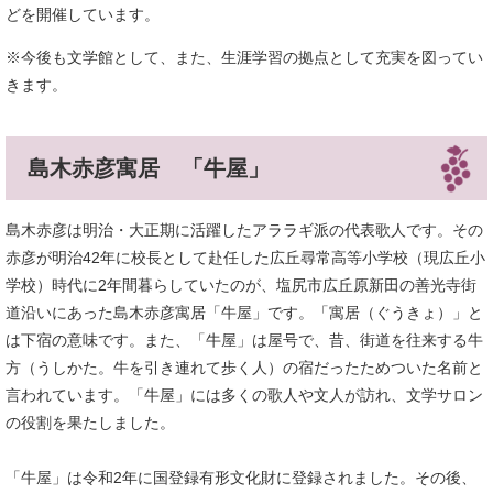
どを開催しています。
※今後も文学館として、また、生涯学習の拠点として充実を図ってい
きます。
島木赤彦寓居 「牛屋」
島木赤彦は明治・大正期に活躍したアララギ派の代表歌人です。その
赤彦が明治42年に校長として赴任した広丘尋常高等小学校（現広丘小
学校）時代に2年間暮らしていたのが、塩尻市広丘原新田の善光寺街
道沿いにあった島木赤彦寓居「牛屋」です。「寓居（ぐうきょ）」と
は下宿の意味です。また、「牛屋」は屋号で、昔、街道を往来する牛
方（うしかた。牛を引き連れて歩く人）の宿だったためついた名前と
言われています。「牛屋」には多くの歌人や文人が訪れ、文学サロン
の役割を果たしました。
「牛屋」は令和2年に国登録有形文化財に登録されました。その後、