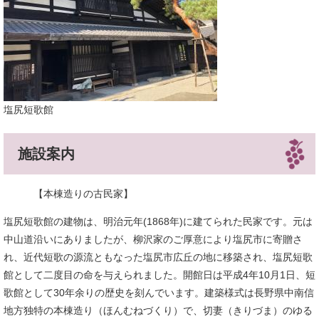
塩尻短歌館
施設案内
【本棟造りの古民家】
塩尻短歌館の建物は、明治元年(1868年)に建てられた民家です。元は
中山道沿いにありましたが、柳沢家のご厚意により塩尻市に寄贈さ
れ、近代短歌の源流ともなった塩尻市広丘の地に移築され、塩尻短歌
館として二度目の命を与えられました。開館日は平成4年10月1日、短
歌館として30年余りの歴史を刻んでいます。建築様式は長野県中南信
地方独特の本棟造り（ほんむねづくり）で、切妻（きりづま）のゆる