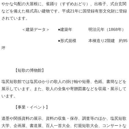
やかな勾配の大屋根に、雀踊り（すずめおどり）、出格子、式台玄関
などを備えた格式高い建物です。平成21年に国登録有形文化財に登録
されています。
＜建築データ＞ ●建築年 明治元年（1868年）
●形式規模 本棟造り2階建 約95
坪
【短歌の博物館】
塩尻短歌館では塩尻ゆかりの歌人の掛け軸や短冊、色紙、書簡などを
展示しています。また、歌人の全集や寄贈図書などを収蔵・展示して
います。
【事業・イベント】
遺墨や関係資料の展示、資料の収集・保存、調査等のほか、塩尻短歌
大学、企画展、書道展、百人一首大会、灯籠短歌大会、コンサートな