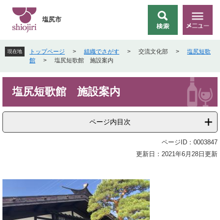
ペ
メ
ー
ニ
塩尻市
検
メ
ジ
ュ
索
ニ
の
ー
ュ
先
を
トップページ
>
組織でさがす
>
交流文化部
>
塩尻短歌
現在地
ー
頭
飛
館
>
塩尻短歌館 施設案内
で
ば
す
し
本
。
て
塩尻短歌館 施設案内
文
本
文
へ
ページ内目次
ページID：0003847
更新日：2021年6月28日更新