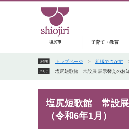
ペ
メ
ー
ニ
ジ
ュ
の
ー
先
を
頭
飛
塩尻市
子育て・教育
で
ば
す
し
。
て
トップページ
>
組織でさがす
現在地
本
塩尻短歌館 常設展 展示替えのお知
足あと
文
へ
本
文
塩尻短歌館 常設展
（令和6年1月）