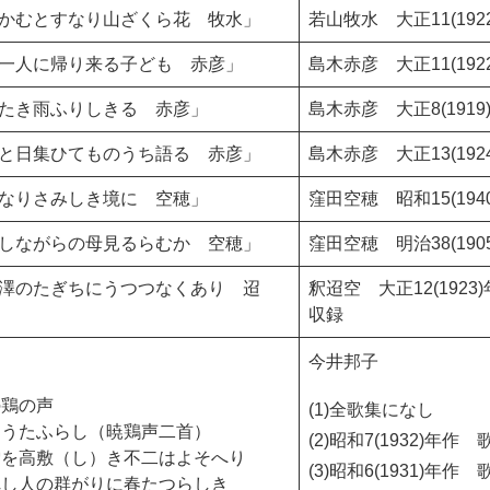
かむとすなり山ざくら花 牧水」
若山牧水 大正11(19
一人に帰り来る子ども 赤彦」
島木赤彦 大正11(19
たき雨ふりしきる 赤彦」
島木赤彦 大正8(191
と日集ひてものうち語る 赤彦」
島木赤彦 大正13(19
なりさみしき境に 空穂」
窪田空穂 昭和15(19
しながらの母見るらむか 空穂」
窪田空穂 明治38(19
澤のたぎちにうつつなくあり 迢
釈迢空 大正12(192
収録
今井邦子
の鶏の声
(1)全歌集になし
きうたふらし（暁鶏声二首）
(2)昭和7(1932)年
雪を高敷（し）き不二はよそへり
(3)昭和6(1931)年
れし人の群がりに春たつらしき