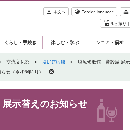
本文へ
Foreign language
ルビ振り
くらし・手続き
楽しむ・学ぶ
シニア・福祉
>
交流文化部
>
塩尻短歌館
>
塩尻短歌館 常設展 展
らせ（令和6年1月）
 展示替えのお知らせ