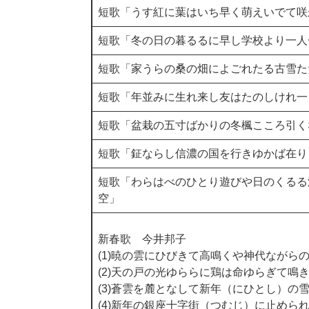
短歌「うす紅に葉はいち早く萌えいでて咲
短歌「冬の日の暮るるに早し学校より一人
短歌「家うらの桑の畑によごれたる古雪た
短歌「年並みに生れ来し友はたのしけれ一
短歌「盆栽の五寸ばかりの冬楓こころ引く
短歌「鉦ならし信濃の国を行きゆかば在り
短歌「わらはべのひとり遊びや日のくるる
空」
新春歌 今井邦子
(1)暁の雲にひびきて高鳴くや神代ながら
(2)天の戸の光ゆららに鶏は命ゆらぎて鳴
(3)蒼雲を麓となして新年（にひとし）の
(4)新年の銀座十字街（つむじ）に止めら