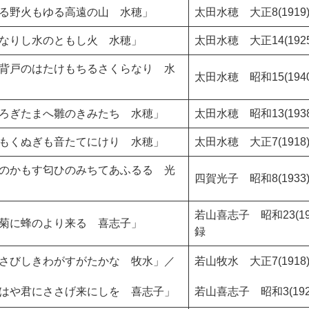
る野火もゆる高遠の山 水穂」
太田水穂 大正8(191
なりし水のともし火 水穂」
太田水穂 大正14(19
背戸のはたけもちるさくらなり 水
太田水穂 昭和15(19
ろぎたまへ雛のきみたち 水穂」
太田水穂 昭和13(19
もくぬぎも音たてにけり 水穂」
太田水穂 大正7(191
のかもす匂ひのみちてあふるる 光
四賀光子 昭和8(193
若山喜志子 昭和23(1
菊に蜂のより来る 喜志子」
録
さびしきわがすがたかな 牧水」／
若山牧水 大正7(19
はや君にささげ来にしを 喜志子」
若山喜志子 昭和3(1