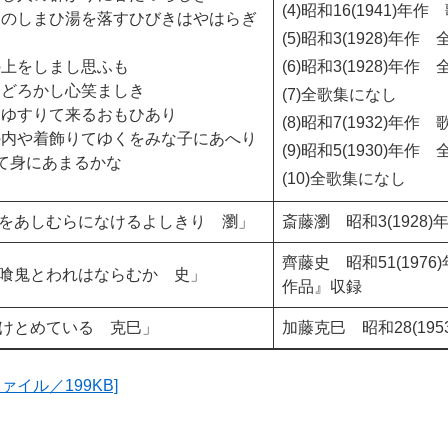
(4)昭和16(1941)
）のしまひ湯を落すひびきはやはらぎ
(5)昭和3(1928)年
の上をしまし思ふも
(6)昭和3(1928)年
おどろかし心笑ましき
(7)全歌集になし
をゆすりて来るおもひあり
(8)昭和7(1932)年
の内や着飾りてゆくをみな子にあへり
(9)昭和5(1930)年
して身にあまるかな
(10)全歌集になし
をあしむらになけるよしきり 瀏」
斎藤瀏 昭和3(1928
齊藤史 昭和51(197
喰鬼とわれはならむか 史」
作品』収録
けとめている 克巳」
加藤克巳 昭和28(19
ァイル／199KB]