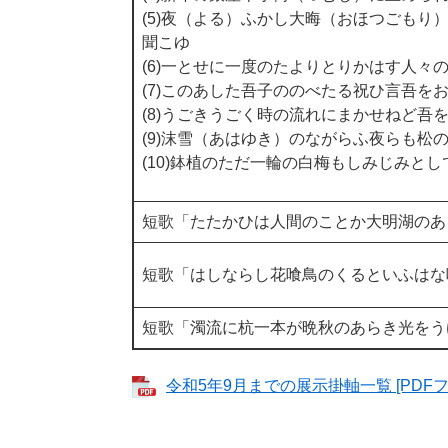
(5)夜（よる）ふかし大晦（おほつごもり
聞こゆ
(6)一とせに一度のたよりとりかはす人々
(7)このあした吾子ののべたる祝ひ言吾を
(8)うごきうごく時の流れにまかせねど吾
(9)沫雪（あはゆき）のながらふ夜らも松
(10)鉢植のただ一輪の白梅もしみじみと
短歌「たたかひは人間のことか大明湖のあ
短歌「はしならし花喰鳥のくるといふはな
短歌「濁流に杭一本が晩秋のあらき光をう
令和5年9月までの展示掛軸一覧 [PDFフ