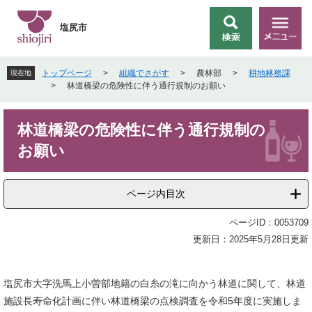
ペ
メ
ー
ニ
塩尻市
検
メ
ジ
ュ
索
ニ
の
ー
ュ
先
を
トップページ
>
組織でさがす
>
農林部
>
耕地林務課
現在地
ー
頭
飛
>
林道橋梁の危険性に伴う通行規制のお願い
で
ば
す
し
本
。
て
林道橋梁の危険性に伴う通行規制の
文
本
お願い
文
へ
ページ内目次
ページID：0053709
更新日：2025年5月28日更新
塩尻市大字洗馬上小曽部地籍の白糸の滝に向かう林道に関して、林道
施設長寿命化計画に伴い林道橋梁の点検調査を令和5年度に実施しま