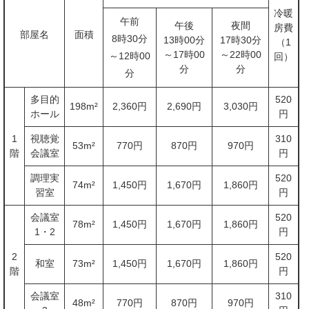
冷暖
午前
午後
夜間
房費
部屋名
面積
8時30分
13時00分
17時30分
（1
～17時00
～22時00
～12時00
回）
分
分
分
多目的
520
198m²
2,360円
2,690円
3,030円
ホール
円
1
視聴覚
310
53m²
770円
870円
970円
階
会議室
円
調理実
520
74m²
1,450円
1,670円
1,860円
習室
円
会議室
520
78m²
1,450円
1,670円
1,860円
1・2
円
2
520
和室
73m²
1,450円
1,670円
1,860円
階
円
会議室
310
48m²
770円
870円
970円