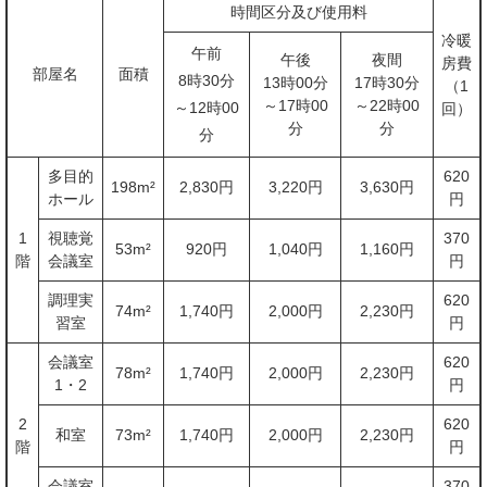
時間区分及び使用料
冷暖
午前
午後
夜間
房費
部屋名
面積
8時30分
13時00分
17時30分
（1
～17時00
～22時00
～12時00
回）
分
分
分
多目的
620
198m²
2,830円
3,220円
3,630円
ホール
円
1
視聴覚
370
53m²
920円
1,040円
1,160円
階
会議室
円
調理実
620
74m²
1,740円
2,000円
2,230円
習室
円
会議室
620
78m²
1,740円
2,000円
2,230円
1・2
円
2
620
和室
73m²
1,740円
2,000円
2,230円
階
円
会議室
370