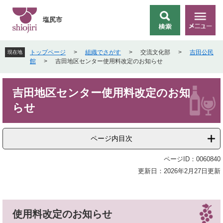
ペ
メ
ー
ニ
塩尻市
検
メ
ジ
ュ
索
ニ
の
ー
ュ
先
を
トップページ
>
組織でさがす
>
交流文化部
>
吉田公民
現在地
ー
頭
飛
館
>
吉田地区センター使用料改定のお知らせ
で
ば
す
し
本
。
て
吉田地区センター使用料改定のお知
文
本
らせ
文
へ
ページ内目次
ページID：0060840
更新日：2026年2月27日更新
使用料改定のお知らせ