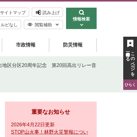
サイトマップ
読み上げ
情報検索
ルビなし
閲覧補助
市政情報
防災情報
一時保存する
このページを
出地区分区20周年記念 第20回高出リレー音
ひらく
重要なお知らせ
2026年4月22日更新
STOP山火事！林野火災警報につい