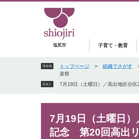
ペ
メ
ー
ニ
ジ
ュ
の
ー
先
を
頭
飛
塩尻市
子育て・教育
で
ば
す
し
。
て
トップページ
>
組織でさがす
現在地
本
楽祭
文
7月19日（土曜日）／高出地区分区
足あと
へ
本
文
7月19日（土曜日）
記念 第20回高出