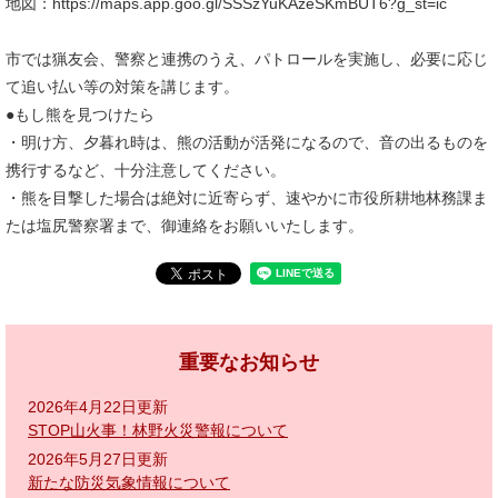
地図：https://maps.app.goo.gl/SSSzYuKAzeSKmBUT6?g_st=ic
市では猟友会、警察と連携のうえ、パトロールを実施し、必要に応じ
て追い払い等の対策を講じます。
●もし熊を見つけたら
・明け方、夕暮れ時は、熊の活動が活発になるので、音の出るものを
携行するなど、十分注意してください。
・熊を目撃した場合は絶対に近寄らず、速やかに市役所耕地林務課ま
たは塩尻警察署まで、御連絡をお願いいたします。
重要なお知らせ
2026年4月22日更新
STOP山火事！林野火災警報について
2026年5月27日更新
新たな防災気象情報について