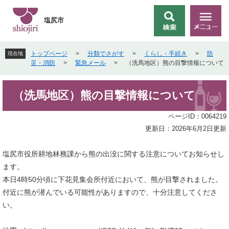
ペ
メ
ー
ニ
塩尻市
検
メ
ジ
ュ
索
ニ
の
ー
ュ
先
を
トップページ
>
分類でさがす
>
くらし・手続き
>
防
現在地
ー
頭
飛
災・消防
>
緊急メール
>
（洗馬地区）熊の目撃情報について
で
ば
す
し
本
。
て
（洗馬地区）熊の目撃情報について
文
本
文
ページID：0064219
へ
更新日：2026年6月2日更新
塩尻市役所耕地林務課から熊の出没に関する注意についてお知らせし
ます。
本日4時50分頃に下花見集会所付近において、熊が目撃されました。
付近に熊が潜んでいる可能性がありますので、十分注意してくださ
い。