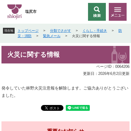
ペ
メ
ー
ニ
塩尻市
検
メ
ジ
ュ
索
ニ
の
ー
ュ
先
を
トップページ
>
分類でさがす
>
くらし・手続き
>
防
現在地
ー
頭
飛
災・消防
>
緊急メール
>
火災に関する情報
で
ば
す
し
本
。
て
火災に関する情報
文
本
文
ページID：0064206
へ
更新日：2026年6月2日更新
発令していた林野火災注意報を解除します。ご協力ありがとうござい
ました。