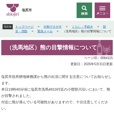
ペ
メ
ー
ニ
塩尻市
検
メ
ジ
ュ
索
ニ
の
ー
ュ
先
を
トップページ
>
分類でさがす
>
くらし・手続き
>
防
現在地
ー
頭
飛
災・消防
>
緊急メール
>
（洗馬地区）熊の目撃情報について
で
ば
す
し
本
。
て
（洗馬地区）熊の目撃情報について
文
本
文
ページID：0064115
へ
更新日：2026年5月31日更新
塩尻市役所耕地林務課から熊の出没に関する注意についてお知らせし
ます。
本日19時40分頃に塩尻市洗馬4810付近の小曽部川沿いにおいて、熊
が目撃されました。
付近に熊が潜んでいる可能性がありますので、十分注意してくださ
い。