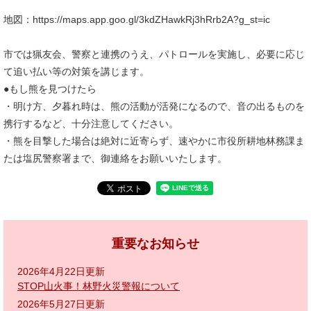
地図：https://maps.app.goo.gl/3kdZHawkRj3hRrb2A?g_st=ic
市では猟友会、警察と連携のうえ、パトロールを実施し、必要に応じ
て追い払い等の対策を講じます。
●もし熊を見つけたら
・明け方、夕暮れ時は、熊の活動が活発になるので、音の出るものを
携行するなど、十分注意してください。
・熊を目撃した場合は絶対に近寄らず、速やかに市役所耕地林務課ま
たは塩尻警察署まで、御連絡をお願いいたします。
重要なお知らせ
2026年4月22日更新
STOP山火事！林野火災警報について
2026年5月27日更新