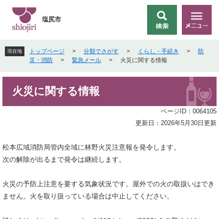
ペ
メ
ー
ニ
塩尻市
検
メ
ジ
ュ
索
ニ
の
ー
ュ
先
を
トップページ
>
分類でさがす
>
くらし・手続き
>
防
現在地
ー
頭
飛
災・消防
>
緊急メール
>
火災に関する情報
で
ば
す
し
本
。
て
火災に関する情報
文
本
文
ページID：0064105
へ
更新日：2026年5月30日更新
松本広域消防局管内全域に林野火災注意報を発令します。
次の解除が出るまで発令は継続します。
火災の予防上注意を要する気象状況です。屋外での火の取扱いはでき
ません。火を取り扱っている場合は中止してください。