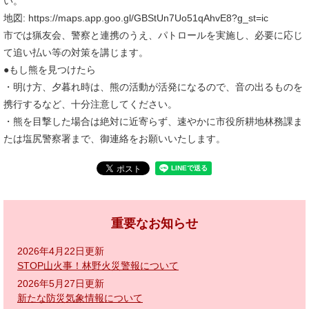
い。
地図: https://maps.app.goo.gl/GBStUn7Uo51qAhvE8?g_st=ic
市では猟友会、警察と連携のうえ、パトロールを実施し、必要に応じ
て追い払い等の対策を講じます。
●もし熊を見つけたら
・明け方、夕暮れ時は、熊の活動が活発になるので、音の出るものを
携行するなど、十分注意してください。
・熊を目撃した場合は絶対に近寄らず、速やかに市役所耕地林務課ま
たは塩尻警察署まで、御連絡をお願いいたします。
重要なお知らせ
2026年4月22日更新
STOP山火事！林野火災警報について
2026年5月27日更新
新たな防災気象情報について