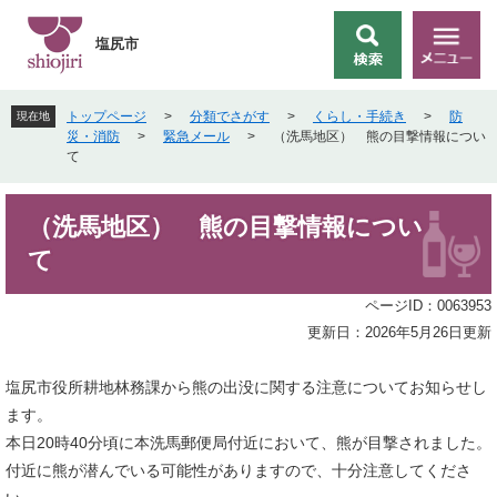
ペ
メ
ー
ニ
塩尻市
検
メ
ジ
ュ
索
ニ
の
ー
ュ
先
を
トップページ
>
分類でさがす
>
くらし・手続き
>
防
現在地
ー
頭
飛
災・消防
>
緊急メール
>
（洗馬地区） 熊の目撃情報につい
で
ば
て
す
し
。
て
本
本
（洗馬地区） 熊の目撃情報につい
文
文
て
へ
ページID：0063953
更新日：2026年5月26日更新
塩尻市役所耕地林務課から熊の出没に関する注意についてお知らせし
ます。
本日20時40分頃に本洗馬郵便局付近において、熊が目撃されました。
付近に熊が潜んでいる可能性がありますので、十分注意してくださ