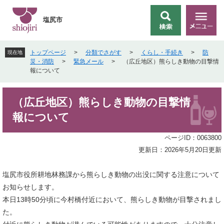
ペ
メ
ー
ニ
塩尻市
検
メ
ジ
ュ
索
ニ
の
ー
ュ
先
を
トップページ
>
分類でさがす
>
くらし・手続き
>
防
現在地
ー
頭
飛
災・消防
>
緊急メール
>
（広丘地区）熊らしき動物の目撃情
で
ば
報について
す
し
。
て
本
本
（広丘地区）熊らしき動物の目撃情
文
文
報について
へ
ページID：0063800
更新日：2026年5月20日更新
塩尻市役所耕地林務課から熊らしき動物の出没に関する注意について
お知らせします。
本日13時50分頃に今村橋付近において、熊らしき動物が目撃されまし
た。