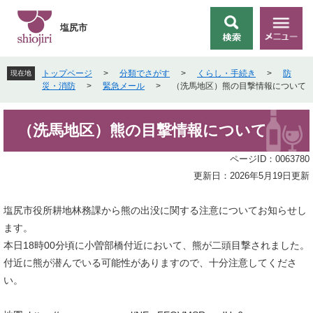
ペ
メ
ー
ニ
塩尻市
検
メ
ジ
ュ
索
ニ
の
ー
ュ
先
を
トップページ
>
分類でさがす
>
くらし・手続き
>
防
現在地
ー
頭
飛
災・消防
>
緊急メール
>
（洗馬地区）熊の目撃情報について
で
ば
す
し
本
。
て
（洗馬地区）熊の目撃情報について
文
本
文
ページID：0063780
へ
更新日：2026年5月19日更新
塩尻市役所耕地林務課から熊の出没に関する注意についてお知らせし
ます。
本日18時00分頃に小曽部橋付近において、熊が二頭目撃されました。
付近に熊が潜んでいる可能性がありますので、十分注意してくださ
い。