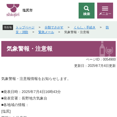
ペ
メ
ー
ニ
塩尻市
検
メ
ジ
ュ
索
ニ
の
ー
ュ
先
を
トップページ
>
分類でさがす
>
くらし・手続き
>
防
現在地
ー
頭
飛
災・消防
>
緊急メール
>
気象警報・注意報
で
ば
す
し
本
。
て
気象警報・注意報
文
本
文
ページID：0054900
へ
更新日：2025年7月4日更新
気象警報・注意報情報をお知らせします。
■発表日時：2025年7月4日16時43分
■発表官署：長野地方気象台
■各地域の情報：
[塩尻]