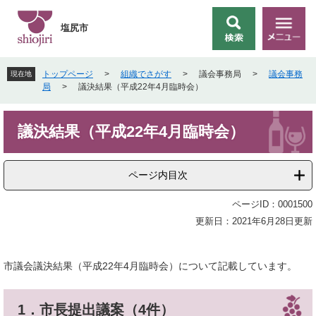
ペ
メ
ー
ニ
塩尻市
検
メ
ジ
ュ
索
ニ
の
ー
ュ
先
を
トップページ
>
組織でさがす
>
議会事務局
>
議会事務
現在地
ー
頭
飛
局
>
議決結果（平成22年4月臨時会）
で
ば
す
し
本
。
て
議決結果（平成22年4月臨時会）
文
本
文
へ
ページ内目次
ページID：0001500
更新日：2021年6月28日更新
市議会議決結果（平成22年4月臨時会）について記載しています。
1．市長提出議案（4件）