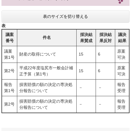
表のサイズを切り替える
表
議案
採決結
採決結
議決
件名
番号
果賛成
果反対
結果
議案
原案
財産の取得について
15
6
第1号
可決
平成22年度塩尻市一般会計補
原案
第2号
15
6
正予算（第1号）
可決
報告
損害賠償の額の決定の専決処
報告
－
－
第1号
分報告について
受理
損害賠償の額の決定の専決処
報告
第2号
－
－
分報告について
受理