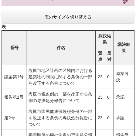
表のサイズを切り替える
表
採決結
果
議決結
番号
件名
果
賛
反
成
対
塩尻市地区計画の区域内における
原案可
議案第1号
建築物の制限に関する条例の一部
23
0
決
を改正する条例について
塩尻市税条例の一部を改正する条
報告第1号
23
0
承認
例の専決処分報告について
塩尻市国民健康保険税条例の一部
第2号
を改正する条例の専決処分報告に
23
0
承認
ついて
損害賠償の額の決定の専決処分報
報告受