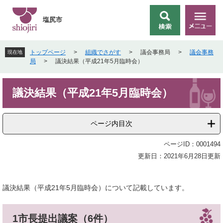
ペ
メ
ー
ニ
塩尻市
検
メ
ジ
ュ
索
ニ
の
ー
ュ
先
を
トップページ
>
組織でさがす
>
議会事務局
>
議会事務
現在地
ー
頭
飛
局
>
議決結果（平成21年5月臨時会）
で
ば
す
し
本
。
て
議決結果（平成21年5月臨時会）
文
本
文
へ
ページ内目次
ページID：0001494
更新日：2021年6月28日更新
議決結果（平成21年5月臨時会）について記載しています。
1市長提出議案（6件）