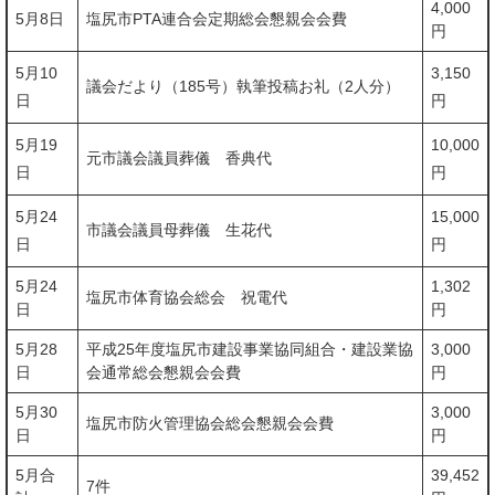
4,000
5月8日
塩尻市PTA連合会定期総会懇親会会費
円
5月10
3,150
議会だより（185号）執筆投稿お礼（2人分）
日
円
5月19
10,000
元市議会議員葬儀 香典代
日
円
5月24
15,000
市議会議員母葬儀 生花代
日
円
5月24
1,302
塩尻市体育協会総会 祝電代
日
円
5月28
平成25年度塩尻市建設事業協同組合・建設業協
3,000
日
会通常総会懇親会会費
円
5月30
3,000
塩尻市防火管理協会総会懇親会会費
日
円
5月合
39,452
7件