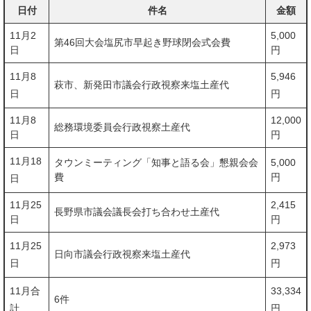
日付
件名
金額
11月2
5,000
第46回大会塩尻市早起き野球閉会式会費
日
円
11月8
5,946
萩市、新発田市議会行政視察来塩土産代
日
円
11月8
12,000
総務環境委員会行政視察土産代
日
円
11月18
タウンミーティング「知事と語る会」懇親会会
5,000
費
円
日
11月25
2,415
長野県市議会議長会打ち合わせ土産代
日
円
11月25
2,973
日向市議会行政視察来塩土産代
日
円
11月合
33,334
6件
計
円