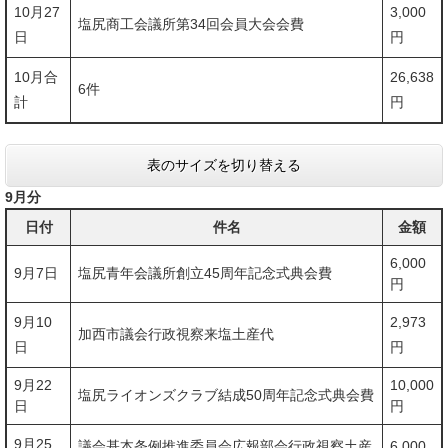
10月27
3,000
塩尻商工会議所第34回会員大会会費
日
円
10月合
26,638
6件
計
円
表のサイズを切り替える
9月分
日付
件名
金額
6,000
9月7日
塩尻青年会議所創立45周年記念式典会費
円
9月10
2,973
加西市議会行政視察来塩土産代
日
円
9月22
10,000
塩尻ライオンズクラブ結成50周年記念式典会費
日
円
9月25
議会基本条例推進委員会広報部会行政視察土産
6,000