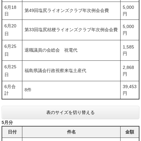
6月18
5,000
第49回塩尻ライオンズクラブ年次例会会費
日
円
6月20
5,000
第33回塩尻桔梗ライオンズクラブ年次例会会費
円
日
6月25
1,585
退職議員の会総会 祝電代
円
日
6月25
2,868
福島県議会行政視察来塩土産代
円
日
6月合
39,453
8件
計
円
表のサイズを切り替える
5月分
日付
件名
金額