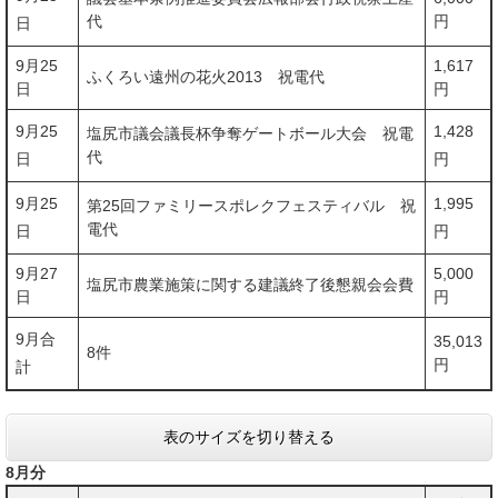
代
円
日
9月25
1,617
ふくろい遠州の花火2013 祝電代
日
円
9月25
1,428
塩尻市議会議長杯争奪ゲートボール大会 祝電
代
日
円
9月25
1,995
第25回ファミリースポレクフェスティバル 祝
電代
日
円
9月27
5,000
塩尻市農業施策に関する建議終了後懇親会会費
日
円
9月合
35,013
8件
円
計
表のサイズを切り替える
8月分