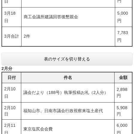
円
日
3月18
5,000
商工会議所建議回答後懇親会
日
円
7,783
3月合計
2件
円
表のサイズを切り替える
2月分
日付
件名
金額
2月10
2,898
議会だより（188号）執筆投稿お礼（2人分）
円
日
2月10
5,908
福知山市、日南市議会行政視察来塩土産代
日
円
2月11
6,000
東京塩尻会会費
日
円