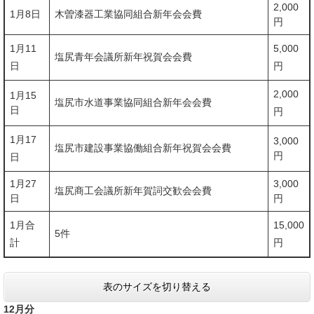
2,000
1月8日
木曽漆器工業協同組合新年会会費
円
1月11
5,000
塩尻青年会議所新年祝賀会会費
日
円
2,000
1月15
塩尻市水道事業協同組合新年会会費
日
円
1月17
3,000
塩尻市建設事業協働組合新年祝賀会会費
円
日
1月27
3,000
塩尻商工会議所新年賀詞交歓会会費
日
円
1月合
15,000
5件
計
円
表のサイズを切り替える
12月分