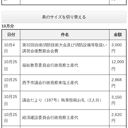
表のサイズを切り替える
10月分
日付
件名
金額
10月4
第32回自衛消防技術大会及び消防設備等取扱い
3,000
日
講習会後懇親会会費
円
10月25
12,000
福祉教育委員会行政視察土産代
日
円
10月25
2,868
西予市議会行政視察来塩土産代
日
円
10月25
3,150
議会だより（187号）執筆投稿お礼（2人分）
円
日
10月25
2,620
経済建設委員会行政視察土産代
日
円