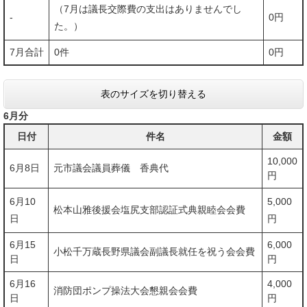
（7月は議長交際費の支出はありませんでし
-
0円
た。）
7月合計
0件
0円
表のサイズを切り替える
6月分
日付
件名
金額
10,000
6月8日
元市議会議員葬儀 香典代
円
6月10
5,000
松本山雅後援会塩尻支部認証式典親睦会会費
日
円
6月15
6,000
小松千万蔵長野県議会副議長就任を祝う会会費
日
円
6月16
4,000
消防団ポンプ操法大会懇親会会費
日
円