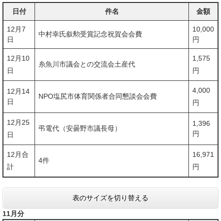
日付
件名
金額
12月7
10,000
中村幸氏叙勲受賞記念祝賀会会費
日
円
12月10
1,575
糸魚川市議会との交流会土産代
日
円
4,000
12月14
NPO塩尻市体育関係者合同懇談会会費
日
円
12月25
1,396
弔電代（安曇野市議長母）
円
日
12月合
16,971
4件
計
円
表のサイズを切り替える
11月分