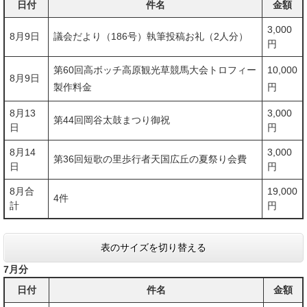
日付
件名
金額
3,000
8月9日
議会だより（186号）執筆投稿お礼（2人分）
円
第60回高ボッチ高原観光草競馬大会トロフィー
10,000
8月9日
製作料金
円
8月13
3,000
第44回岡谷太鼓まつり御祝
日
円
8月14
3,000
第36回短歌の里歩行者天国広丘の夏祭り会費
日
円
8月合
19,000
4件
計
円
表のサイズを切り替える
7月分
日付
件名
金額