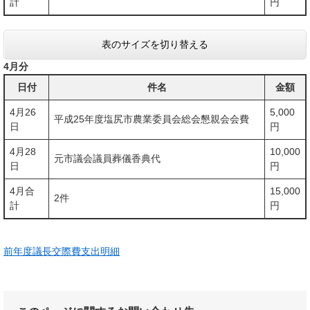
計
円
表のサイズを切り替える
4月分
日付
件名
金額
4月26
5,000
平成25年度塩尻市農業委員会総会懇親会会費
日
円
4月28
10,000
元市議会議員葬儀香典代
日
円
4月合
15,000
2件
計
円
前年度議長交際費支出明細