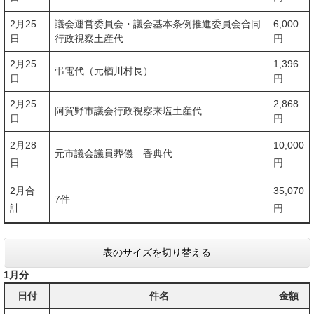
2月25
議会運営委員会・議会基本条例推進委員会合同
6,000
日
行政視察土産代
円
2月25
1,396
弔電代（元楢川村長）
日
円
2月25
2,868
阿賀野市議会行政視察来塩土産代
日
円
2月28
10,000
元市議会議員葬儀 香典代
日
円
2月合
35,070
7件
計
円
表のサイズを切り替える
1月分
日付
件名
金額