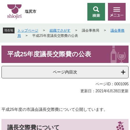
ペ
メ
ー
ニ
塩尻市
検
メ
ジ
ュ
索
ニ
の
ー
ュ
先
を
トップページ
>
組織でさがす
>
議会事務局
>
議会事務
現在地
ー
頭
飛
局
>
平成25年度議長交際費の公表
で
ば
す
し
本
。
て
平成25年度議長交際費の公表
文
本
文
へ
ページ内目次
ページID：0001095
更新日：2021年6月28日更新
平成25年度の市議会議長交際費について公開しています。
議長交際費について