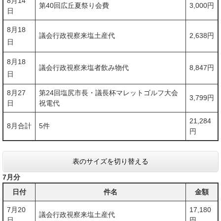
8月14
第40回広丘夏祭り会費
3,000円
日
8月18
議会行政視察来塩土産代
2,638円
日
8月18
議会行政視察来塩者飲み物代
8,847円
日
8月27
第24回塩尻市長・議長杯マレットゴルフ大会
3,799円
日
祝電代
21,284
8月合計
5件
円
表のサイズを切り替える
7月分
日付
件名
金額
7月20
17,180
議会行政視察来塩土産代
日
円