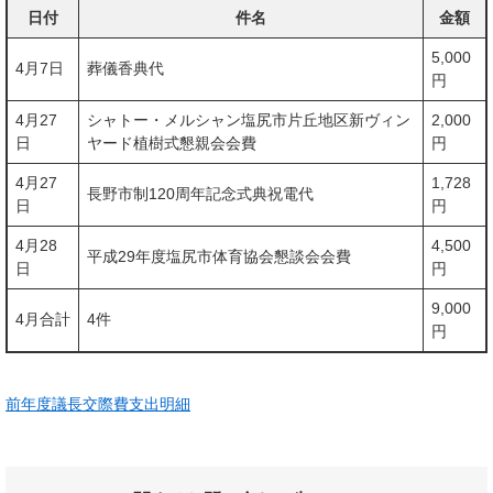
日付
件名
金額
5,000
4月7日
葬儀香典代
円
4月27
シャトー・メルシャン塩尻市片丘地区新ヴィン
2,000
日
ヤード植樹式懇親会会費
円
4月27
1,728
長野市制120周年記念式典祝電代
日
円
4月28
4,500
平成29年度塩尻市体育協会懇談会会費
日
円
9,000
4月合計
4件
円
前年度議長交際費支出明細