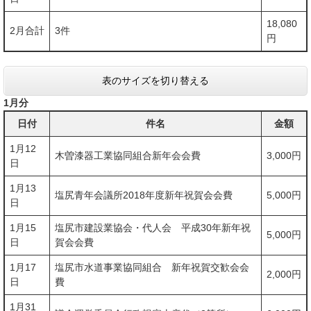
18,080
2月合計
3件
円
表のサイズを切り替える
1月分
日付
件名
金額
1月12
木曽漆器工業協同組合新年会会費
3,000円
日
1月13
塩尻青年会議所2018年度新年祝賀会会費
5,000円
日
1月15
塩尻市建設業協会・代人会 平成30年新年祝
5,000円
日
賀会会費
1月17
塩尻市水道事業協同組合 新年祝賀交歓会会
2,000円
日
費
1月31