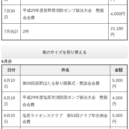
平成29年度長野県消防ポンプ操法大会 懇親
7月30
4,000円
日
会会費
21,180
7月合計
2件
円
表のサイズを切り替える
6月分
日付
件名
金額
6月10
5,000
第69回辰野ほたる祭り開幕式・懇談会会費
日
円
平成29年度塩尻市消防団ポンプ操法大会 懇親
6月18
4,000
日
円
会会費
6月20
塩尻ライオンズクラブ 第53回クラブ年次例会
5,000
日
会費
円