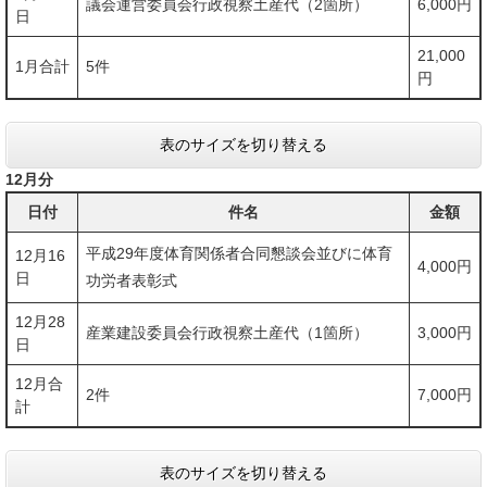
議会運営委員会行政視察土産代（2箇所）
6,000円
日
21,000
1月合計
5件
円
表のサイズを切り替える
12月分
日付
件名
金額
平成29年度体育関係者合同懇談会並びに体育
12月16
4,000円
日
功労者表彰式
12月28
産業建設委員会行政視察土産代（1箇所）
3,000円
日
12月合
2件
7,000円
計
表のサイズを切り替える