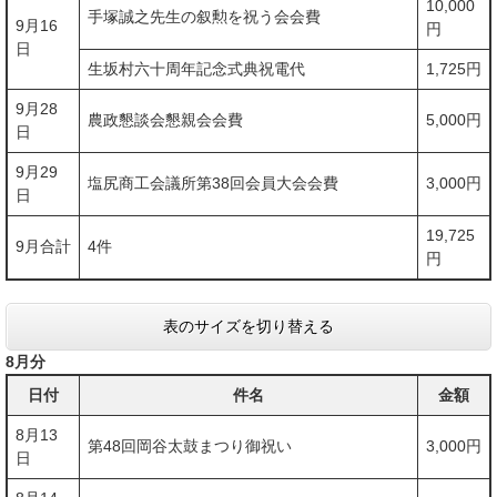
10,000
手塚誠之先生の叙勲を祝う会会費
9月16
円
日
生坂村六十周年記念式典祝電代
1,725円
9月28
農政懇談会懇親会会費
5,000円
日
9月29
塩尻商工会議所第38回会員大会会費
3,000円
日
19,725
9月合計
4件
円
表のサイズを切り替える
8月分
日付
件名
金額
8月13
第48回岡谷太鼓まつり御祝い
3,000円
日