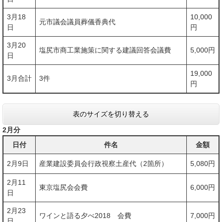
3月18
10,000
元市議会議員葬儀香典代
日
円
3月20
塩尻市商工業施策に関する建議回答会議費
5,000円
日
19,000
3月合計
3件
円
表のサイズを切り替える
2月分
日付
件名
金額
2月9日
産業建設委員会行政視察土産代（2箇所）
5,080円
2月11
東京塩尻会会費
6,000円
日
2月23
ワインと語る夕べ2018 会費
7,000円
日