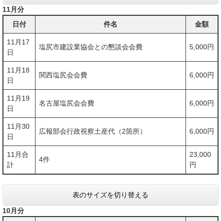
11月分
日付
件名
金額
11月17
塩尻市建設業協会との懇談会会費
5,000円
日
11月18
関西塩尻会会費
6,000円
日
11月19
名古屋塩尻会会費
6,000円
日
11月30
広報部会行政視察土産代（2箇所）
6,000円
日
11月合
23,000
4件
計
円
表のサイズを切り替える
10月分