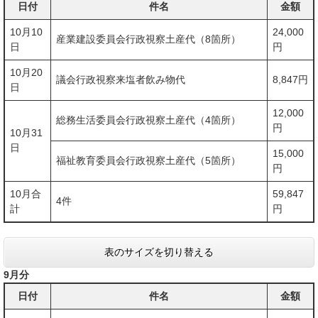
日付
件名
金額
10月10
24,000
産業建設委員会行政視察土産代（8箇所）
日
円
10月20
議会行政視察来塩者飲み物代
8,847円
日
12,000
総務生活委員会行政視察土産代（4箇所）
円
10月31
日
15,000
福祉教育委員会行政視察土産代（5箇所）
円
10月合
59,847
4件
計
円
表のサイズを切り替える
9月分
日付
件名
金額