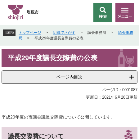
ペ
メ
ー
ニ
塩尻市
検
メ
ジ
ュ
索
ニ
の
ー
ュ
先
を
トップページ
>
組織でさがす
>
議会事務局
>
議会事務
現在地
ー
頭
飛
局
>
平成29年度議長交際費の公表
で
ば
す
し
本
。
て
平成29年度議長交際費の公表
文
本
文
へ
ページ内目次
ページID：0001087
更新日：2021年6月28日更新
平成29年度の市議会議長交際費について公開しています。
議長交際費について