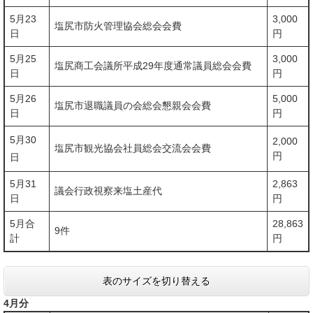
5月23
3,000
塩尻市防火管理協会総会会費
日
円
5月25
3,000
塩尻商工会議所平成29年度通常議員総会会費
日
円
5月26
5,000
塩尻市退職議員の会総会懇親会会費
日
円
5月30
2,000
塩尻市観光協会社員総会交流会会費
円
日
5月31
2,863
議会行政視察来塩土産代
日
円
5月合
28,863
9件
計
円
表のサイズを切り替える
4月分