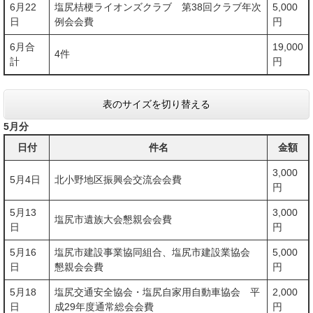
6月22
塩尻桔梗ライオンズクラブ 第38回クラブ年次
5,000
日
例会会費
円
6月合
19,000
4件
計
円
表のサイズを切り替える
5月分
日付
件名
金額
3,000
5月4日
北小野地区振興会交流会会費
円
5月13
3,000
塩尻市遺族大会懇親会会費
日
円
5月16
塩尻市建設事業協同組合、塩尻市建設業協会
5,000
日
懇親会会費
円
5月18
塩尻交通安全協会・塩尻自家用自動車協会 平
2,000
日
成29年度通常総会会費
円