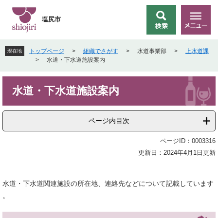
ペ
メ
ー
ニ
塩尻市
検
メ
ジ
ュ
索
ニ
の
ー
ュ
先
を
トップページ
>
組織でさがす
>
水道事業部
>
上水道課
現在地
ー
頭
飛
>
水道・下水道施設案内
で
ば
す
し
本
。
て
水道・下水道施設案内
文
本
文
へ
ページ内目次
ページID：0003316
更新日：2024年4月1日更新
水道・下水道関連施設の所在地、連絡先などについて記載しています
。