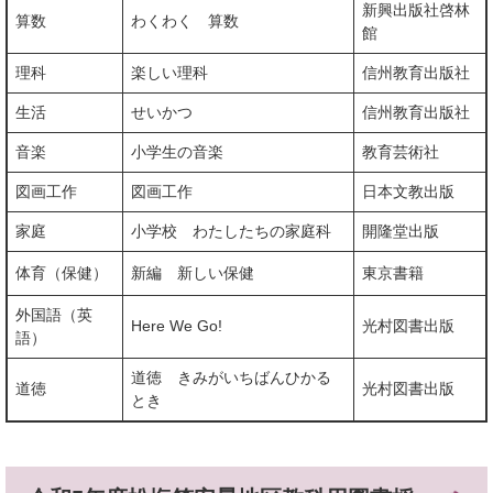
新興出版社啓林
算数
わくわく 算数
館
理科
楽しい理科
信州教育出版社
生活
せいかつ
信州教育出版社
音楽
小学生の音楽
教育芸術社
図画工作
図画工作
日本文教出版
家庭
小学校 わたしたちの家庭科
開隆堂出版
体育（保健）
新編 新しい保健
東京書籍
外国語（英
Here We Go!
光村図書出版
語）
道徳 きみがいちばんひかる
道徳
光村図書出版
とき