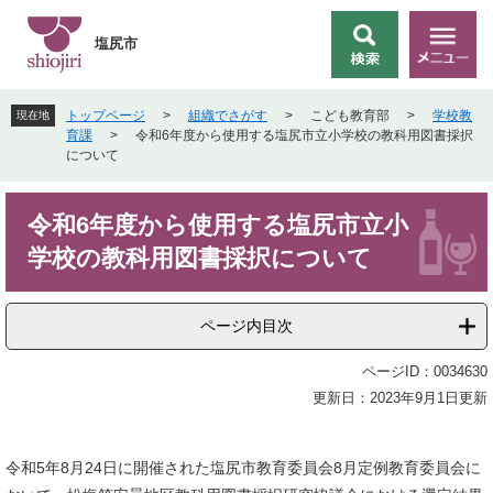
ペ
メ
ー
ニ
塩尻市
検
メ
ジ
ュ
索
ニ
の
ー
ュ
先
を
トップページ
>
組織でさがす
>
こども教育部
>
学校教
現在地
ー
頭
飛
育課
>
令和6年度から使用する塩尻市立小学校の教科用図書採択
で
ば
について
す
し
。
て
本
本
令和6年度から使用する塩尻市立小
文
文
学校の教科用図書採択について
へ
ページ内目次
ページID：0034630
更新日：2023年9月1日更新
令和5年8月24日に開催された塩尻市教育委員会8月定例教育委員会に