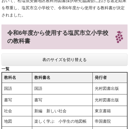
おいて、松塩筑安曇地区教科用図書採択研究協議会における選定結果
を尊重し、塩尻市立小学校で、令和6年度から使用する教科書が決定
されました。
令和6年度から使用する塩尻市立小学校
の教科書
表のサイズを切り替える
一覧
教科名
教科書名
発行者
国語
国語
光村図書出版
書写
書写
光村図書出版
社会
新編 新しい社会
東京書籍
地図
楽しく学ぶ 小学生の地図帳
帝国書院