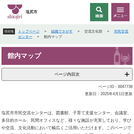
ペ
メ
ー
ニ
塩尻市
検
メ
ジ
ュ
索
ニ
の
ー
ュ
先
を
トップページ
>
組織でさがす
>
交流文化部
>
市民交流
現在地
ー
頭
飛
センター
>
館内マップ
で
ば
す
し
本
。
て
館内マップ
文
本
文
へ
ページ内目次
ページID：0047738
更新日：2025年4月1日更新
塩尻市市民交流センターは、図書館、子育て支援センター、会議室、
多目的ホール、民間オフィスなど、様々な施設が充実しており、学び
や交流、文化活動において幅広くご活用いただけます。このページで