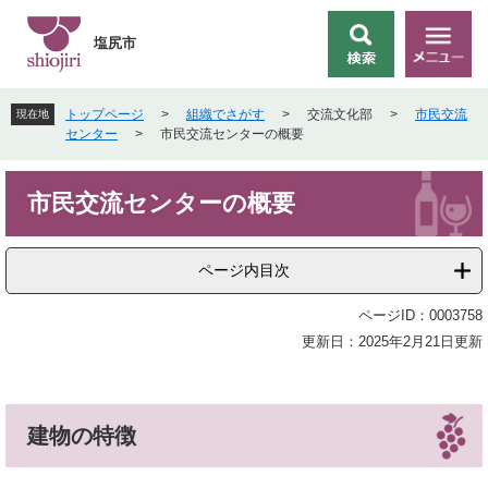
ペ
メ
ー
ニ
塩尻市
検
メ
ジ
ュ
索
ニ
の
ー
ュ
先
を
トップページ
>
組織でさがす
>
交流文化部
>
市民交流
現在地
ー
頭
飛
センター
>
市民交流センターの概要
で
ば
す
し
本
。
て
市民交流センターの概要
文
本
文
へ
ページ内目次
ページID：0003758
更新日：2025年2月21日更新
建物の特徴