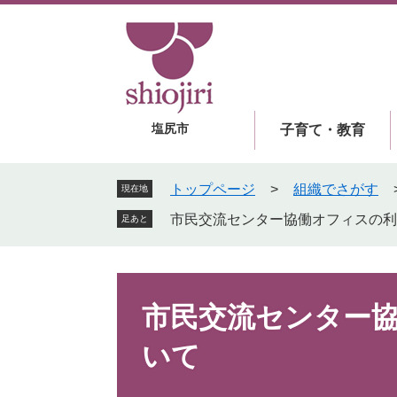
ペ
メ
ー
ニ
ジ
ュ
の
ー
先
を
頭
飛
塩尻市
子育て・教育
で
ば
す
し
。
て
トップページ
>
組織でさがす
現在地
本
市民交流センター協働オフィスの利
足あと
文
へ
本
文
市民交流センター
いて