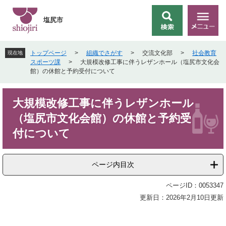
ペ
メ
ー
ニ
塩尻市
検
メ
ジ
ュ
索
ニ
の
ー
ュ
先
を
トップページ
>
組織でさがす
>
交流文化部
>
社会教育
現在地
ー
頭
飛
スポーツ課
>
大規模改修工事に伴うレザンホール（塩尻市文化会
で
ば
館）の休館と予約受付について
す
し
。
て
本
本
大規模改修工事に伴うレザンホール
文
文
（塩尻市文化会館）の休館と予約受
へ
付について
ページ内目次
ページID：0053347
更新日：2026年2月10日更新