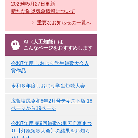
2026年5月27日更新
新たな防災気象情報について
重要なお知らせの一覧へ
AI（人工知能）は
こんなページをおすすめします
令和7年度 しおじり学生短歌大会入
賞作品
令和８年度しおじり学生短歌大会
広報塩尻令和8年2月号テキスト版 18
ページから19ページ
令和7年度 第9回短歌の里広丘夏まつ
り【灯籠短歌大会】の結果をお知ら