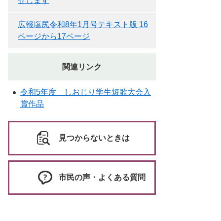
せします
広報塩尻令和8年1月号テキスト版 16
ページから17ページ
関連リンク
令和5年度 しおじり学生短歌大会入
賞作品
見つからないときは
市民の声・よくある質問