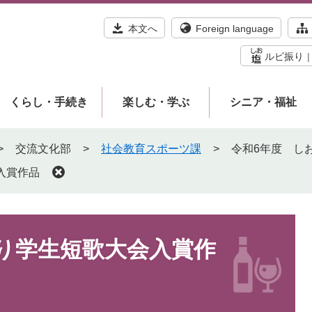
本文へ
Foreign language
ルビ振り
くらし・手続き
楽しむ・学ぶ
シニア・福祉
>
交流文化部
>
社会教育スポーツ課
>
令和6年度 し
入賞作品
り学生短歌大会入賞作