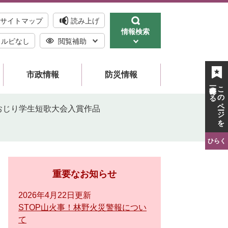
サイトマップ
読み上げ
情報検索
ルビなし
閲覧補助
市政情報
防災情報
一時保存する
このページを
おじり学生短歌大会入賞作品
ひらく
重要なお知らせ
2026年4月22日更新
STOP山火事！林野火災警報につい
て