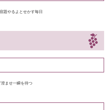
宿題やるよとせかす毎日​
研ぎ澄ませ一瞬を待つ